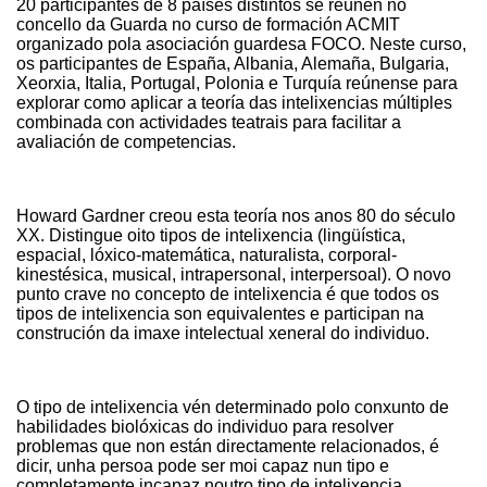
20 participantes de 8 países distintos se reúnen no
concello da Guarda no curso de formación ACMIT
organizado pola asociación guardesa FOCO. Neste curso,
os participantes de España, Albania, Alemaña, Bulgaria,
Xeorxia, Italia, Portugal, Polonia e Turquía reúnense para
explorar como aplicar a teoría das intelixencias múltiples
combinada con actividades teatrais para facilitar a
avaliación de competencias.
Howard Gardner creou esta teoría nos anos 80 do século
XX. Distingue oito tipos de intelixencia (lingüística,
espacial, lóxico-matemática, naturalista, corporal-
kinestésica, musical, intrapersonal, interpersoal). O novo
punto crave no concepto de intelixencia é que todos os
tipos de intelixencia son equivalentes e participan na
construción da imaxe intelectual xeneral do individuo.
O tipo de intelixencia vén determinado polo conxunto de
habilidades biolóxicas do individuo para resolver
problemas que non están directamente relacionados, é
dicir, unha persoa pode ser moi capaz nun tipo e
completamente incapaz noutro tipo de intelixencia.