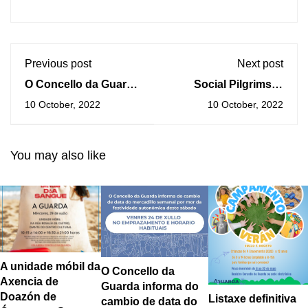
Previous post
Next post
O Concello da Guarda
Social Pilgrims II:
aluméase de verde
Obradoiros para a
10 October, 2022
10 October, 2022
para conmemorar o
creación de filtros de
Día Mundial da Saúde
realidade aumentada
Mental, a petición da
You may also like
Asociación Avelaíña
A unidade móbil da
O Concello da
Axencia de
Guarda informa do
Doazón de
Listaxe definitiva
cambio de data do