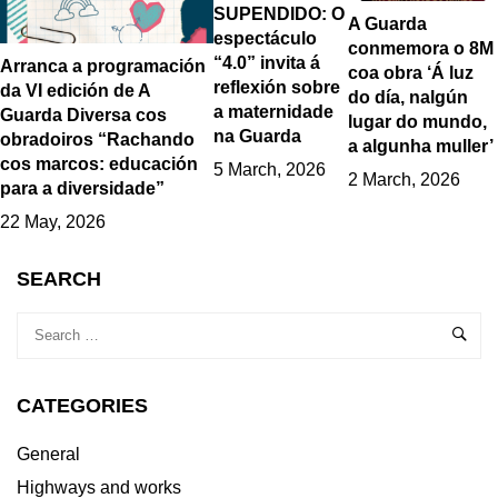
SUPENDIDO: O
A Guarda
espectáculo
conmemora o 8M
“4.0” invita á
Arranca a programación
coa obra ‘Á luz
reflexión sobre
da VI edición de A
do día, nalgún
a maternidade
Guarda Diversa cos
lugar do mundo,
na Guarda
obradoiros “Rachando
a algunha muller’
cos marcos: educación
5 March, 2026
2 March, 2026
para a diversidade”
22 May, 2026
SEARCH
CATEGORIES
General
Highways and works