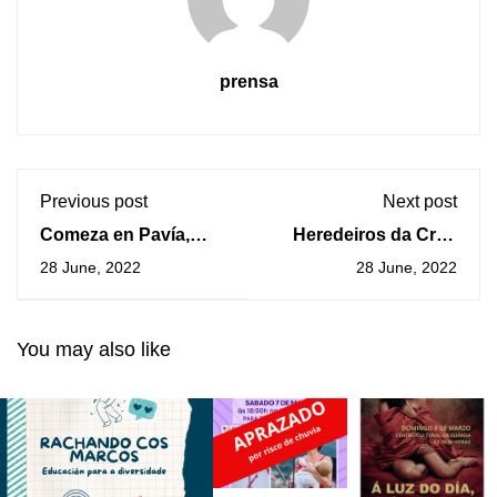
prensa
Previous post
Next post
Comeza en Pavía,
Heredeiros da Crus
Italia, o proxecto
celebra o seu 30
28 June, 2022
28 June, 2022
“Actúa Verde” que
aniversario cun
dará lugar ao Festival
concerto na Guarda
Internacional de
You may also like
Teatro Xuvenil e
Medio Ambiente na
Guarda en abril de
2023