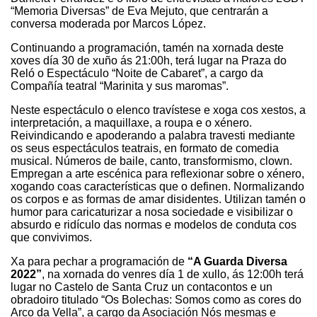
“Memoria Diversas” de Eva Mejuto, que centrarán a
conversa moderada por Marcos López.
Continuando a programación, tamén na xornada deste
xoves día 30 de xuño ás 21:00h, terá lugar na Praza do
Reló o Espectáculo “Noite de Cabaret”, a cargo da
Compañía teatral “Marinita y sus maromas”.
Neste espectáculo o elenco travístese e xoga cos xestos, a
interpretación, a maquillaxe, a roupa e o xénero.
Reivindicando e apoderando a palabra travesti mediante
os seus espectáculos teatrais, en formato de comedia
musical. Números de baile, canto, transformismo, clown.
Empregan a arte escénica para reflexionar sobre o xénero,
xogando coas características que o definen. Normalizando
os corpos e as formas de amar disidentes. Utilizan tamén o
humor para caricaturizar a nosa sociedade e visibilizar o
absurdo e ridículo das normas e modelos de conduta cos
que convivimos.
Xa para pechar a programación de
“A Guarda Diversa
2022”
, na xornada do venres día 1 de xullo, ás 12:00h terá
lugar no Castelo de Santa Cruz un contacontos e un
obradoiro titulado “Os Bolechas: Somos como as cores do
Arco da Vella”, a cargo da Asociación Nós mesmas e