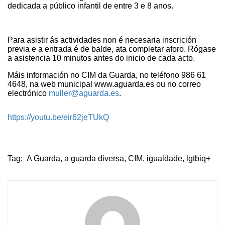
dedicada a público infantil de entre 3 e 8 anos.
Para asistir ás actividades non é necesaria inscrición
previa e a entrada é de balde, ata completar aforo. Rógase
a asistencia 10 minutos antes do inicio de cada acto.
Máis información no CIM da Guarda, no teléfono 986 61
4648, na web municipal www.aguarda.es ou no correo
electrónico
muller@aguarda.es
.
https://youtu.be/eir62jeTUkQ
Tag:
A Guarda
,
a guarda diversa
,
CIM
,
igualdade
,
lgtbiq+