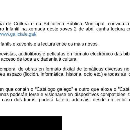
a de Cultura e da Biblioteca Pública Municipal, convida a
bro Infantil na xornada deste xoves 2 de abril cunha lectura 
/www.galiciale.gal/.
nfantís e xuvenís e a lectura entre os máis novos.
revistas, audiolibros e películas en formato electrónico das bib
o acceso de toda a cidadanía á cultura.
emporal de obras en formato dixital de temáticas diversas n
u espazo (ficción, informática, historia, ocio etc.) e todas as 
 un que contén o “Catálogo galego” e outro que aloxa o “Cat
rnas poderán lerse e visionarse en dispositivos compatibles: t
 caso dos libros, poderá facelo, ademáis, desde un lector d