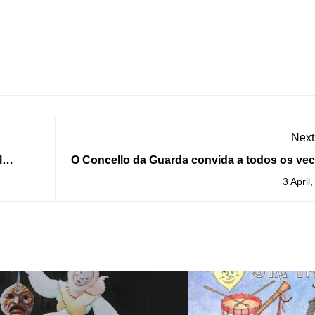
Next
l
O Concello da Guarda convida a todos os ve
e veciñas a tomar parte da iniciativa “Part
3 April
comparti