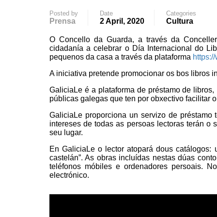
Posted by
Date
Categories
Prensa
2 April, 2020
Cultura
O Concello da Guarda, a través da Concellerí
cidadanía a celebrar o Día Internacional do Li
pequenos da casa a través da plataforma
https:/
A iniciativa pretende promocionar os bos libros i
GaliciaLe é a plataforma de préstamo de libros, 
públicas galegas que ten por obxectivo facilitar 
GaliciaLe proporciona un servizo de préstamo t
intereses de todas as persoas lectoras terán o se
seu lugar.
En GaliciaLe o lector atopará dous catálogos:
castelán”. As obras incluídas nestas dúas conto
teléfonos móbiles e ordenadores persoais. No
electrónico.