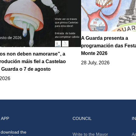
A Guarda presenta a
programación das Fest
Monte 2026
los non deben namorarse”, a
odución máis fiel a Castelao
28 July, 2026
 Guarda o 7 de agosto
 2026
 APP
COUNCIL
I
 download the
Write to the Mayor
As