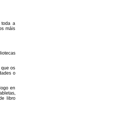
 toda a
cos máis
liotecas
o que os
idades o
álogo en
abletas,
e libro