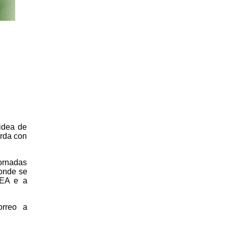
idea de
arda con
ornadas
onde se
FEA e a
orreo a