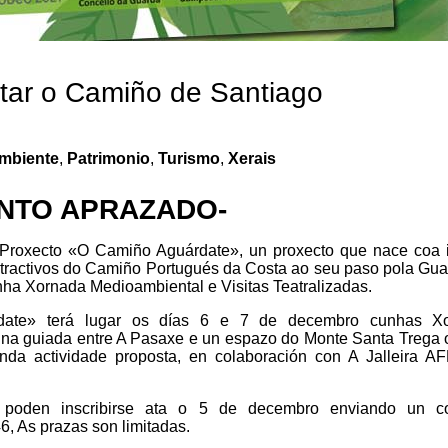
star o Camiño de Santiago
mbiente
,
Patrimonio
,
Turismo
,
Xerais
NTO APRAZADO-
 Proxecto «O Camiño Aguárdate», un proxecto que nace coa 
 atractivos do Camiño Portugués da Costa ao seu paso pola Gu
unha Xornada Medioambiental e Visitas Teatralizadas.
date» terá lugar os días 6 e 7 de decembro cunhas X
ina guiada entre A Pasaxe e un espazo do Monte Santa Trega 
unda actividade proposta, en colaboración con A Jalleira A
r poden inscribirse ata o 5 de decembro enviando un c
 As prazas son limitadas.