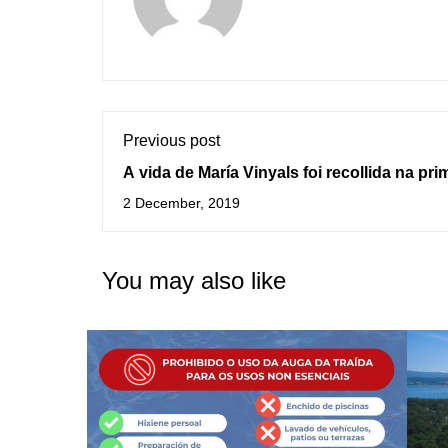
Previous post
A vida de María Vinyals foi recollida na pri
Barferencia de finais de 2019 na Guarda
2 December, 2019
You may also like