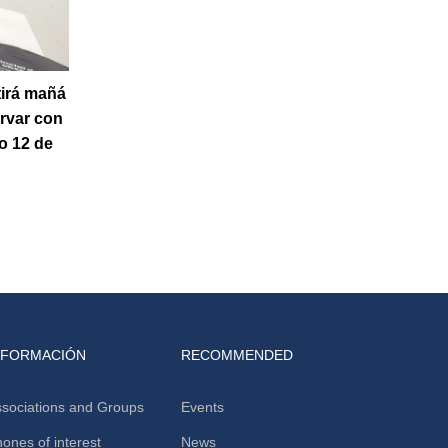
tirá mañá
ervar con
o 12 de
NFORMACIÓN
RECOMMENDED
sociations and Groups
Events
ones of interest
News