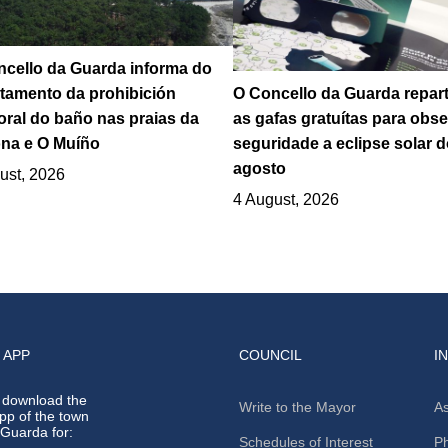
cello da Guarda informa do
O Concello da Guarda repar
tamento da prohibición
as gafas gratuítas para obs
ral do baño nas praias da
seguridade a eclipse solar d
na e O Muíño
agosto
ust, 2026
4 August, 2026
 APP
COUNCIL
I
 download the
Write to the Mayor
As
app of the town
A Guarda for:
Schedules of Interest
Ph