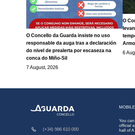
O Con
levan
O Concello da Guarda insiste no uso
tempo
responsable da auga tras a declaración
Armo
do nivel de prealerta por escaseza na
6 Aug
conca do Miño-Sil
7 August, 2026
MOBILE
You can
official 
(+34) 986 610 000
hall of 