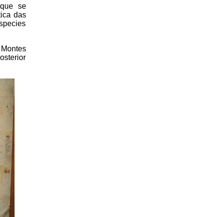
 que se
tica das
species
 Montes
sterior