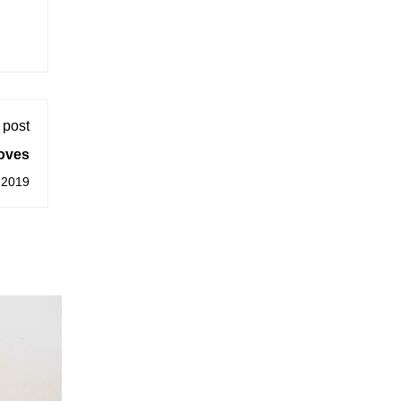
 post
xoves
 2019