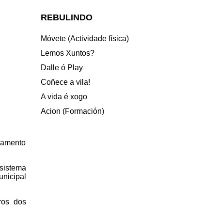
REBULINDO
Móvete (Actividade física)
Lemos Xuntos?
Dalle ó Play
Coñece a vila!
A vida é xogo
Acion (Formación)
rzamento
 sistema
nicipal
ros dos