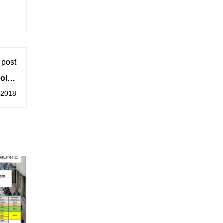
 post
colas
arda
 2018