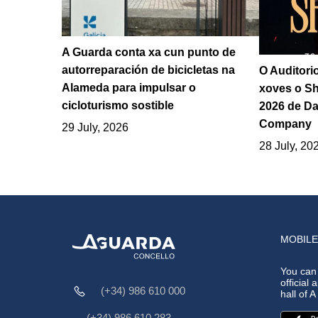
A Guarda conta xa cun punto de
autorreparación de bicicletas na
O Auditori
Alameda para impulsar o
xoves o S
cicloturismo sostible
2026 de Da
Company
29 July, 2026
28 July, 20
MOBILE
You can
official 
(+34) 986 610 000
hall of 
(+34) 986 610 283