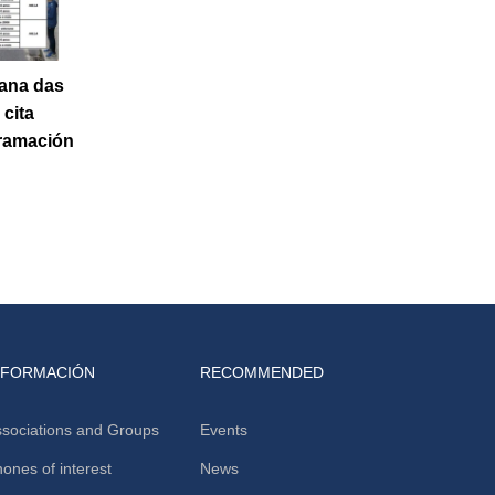
bana das
cita
gramación
NFORMACIÓN
RECOMMENDED
sociations and Groups
Events
ones of interest
News