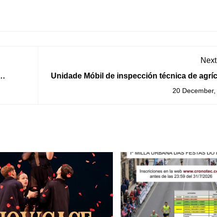
Next
Unidade Móbil de inspección técnica de agrí
e a
na Gu
20 December,