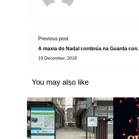
Previous post
A maxia do Nadal continúa na Guarda con
concertos, festivais musicais, exposicións 
19 December, 2018
Pista de Xeo
You may also like