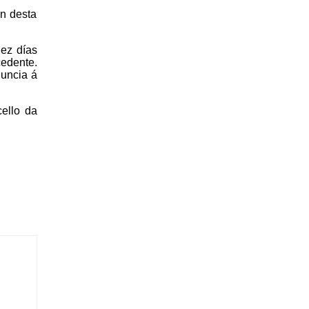
ón desta
dez días
edente.
nuncia á
cello da