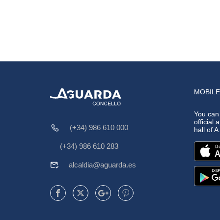
MOBILE
You can
official 
(+34) 986 610 000
hall of 
(+34) 986 610 283
alcaldia@aguarda.es