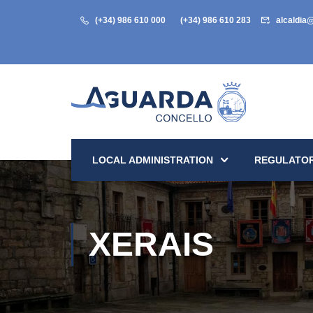
(+34) 986 610 000
(+34) 986 610 283
alcaldia
LOCAL ADMINISTRATION
REGULATOR
XERAIS