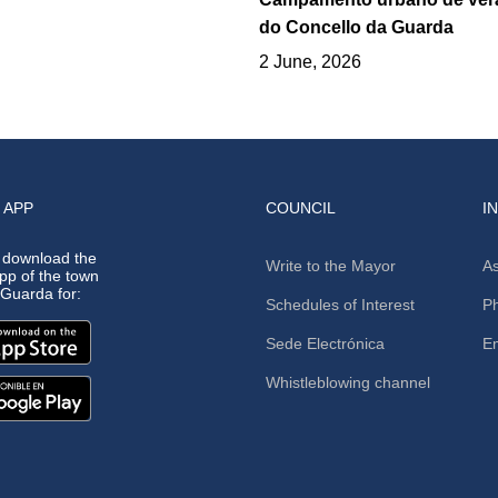
do Concello da Guarda
2 June, 2026
 APP
COUNCIL
I
 download the
Write to the Mayor
As
app of the town
A Guarda for:
Schedules of Interest
Ph
Sede Electrónica
E
Whistleblowing channel