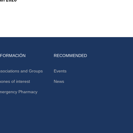
NFORMACIÓN
RECOMMENDED
sociations and Groups
Events
ones of interest
News
mergency Pharmacy