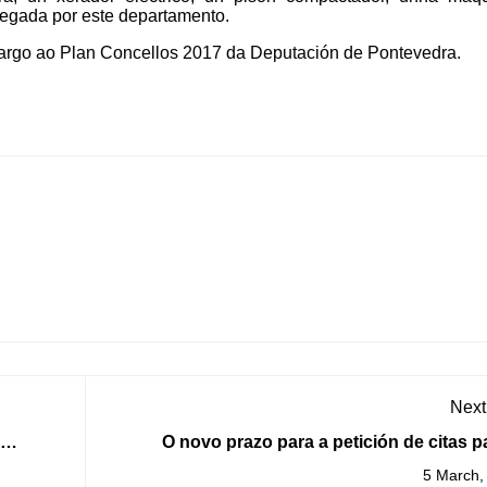
regada por este departamento.
 cargo ao Plan Concellos 2017 da Deputación de Pontevedra.
Next
O novo prazo para a petición de citas p
 Baixas
renovación do DNI abre o 15 de 
5 March,