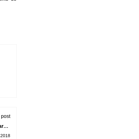
 post
ara a
marzo
 2018