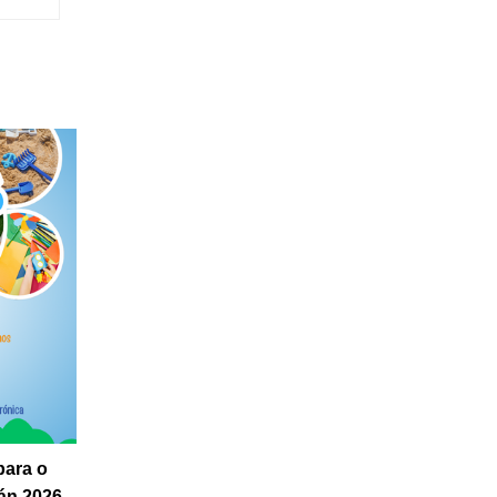
para o
án 2026