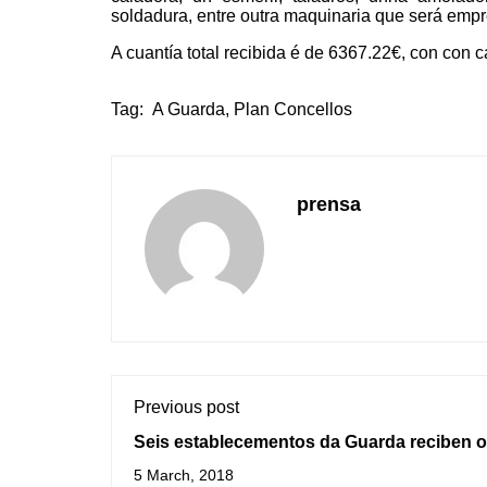
soldadura, entre outra maquinaria que será emp
A cuantía total recibida é de 6367.22€, con con
Tag:
A Guarda
,
Plan Concellos
prensa
Previous post
Seis establecementos da Guarda reciben o
distintivo SICTED na Gala de Turismo Rías
5 March, 2018