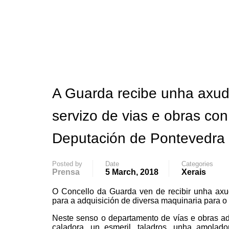
A Guarda recibe unha axud
servizo de vias e obras co
Deputación de Pontevedra
Posted by
Date
Categories
Prensa
5 March, 2018
Xerais
O Concello da Guarda ven de recibir unha ax
para a adquisición de diversa maquinaria para o 
Neste senso o departamento de vías e obras adq
caladora, un esmeril, taladros, unha amolad