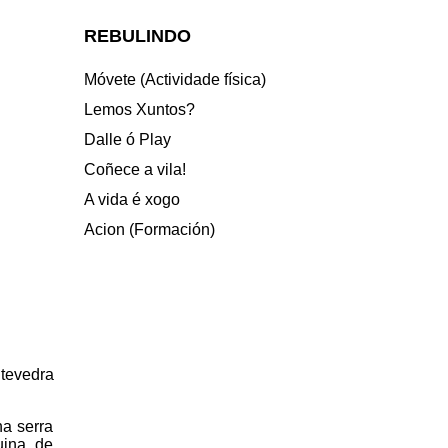
REBULINDO
Móvete (Actividade física)
Lemos Xuntos?
Dalle ó Play
Coñece a vila!
A vida é xogo
Acion (Formación)
tevedra
ha serra
uina de