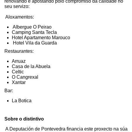
renovando e apostando polo compromiso da calidade no
seu servizo:
​ Aloxamentos:
​ Albergue O Peirao
Camping Santa Tecla
Hotel Apartamento Marouco
Hotel Vila da Guarda​
Restaurantes:
Arruaz
Casa de la Abuela
Celtic
O Cangrexal
Xantar​
Bar:
La Botica
Sobre o distintivo
​ A Deputación de Pontevedra financia este proxecto na súa