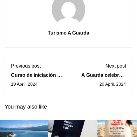
Turismo A Guarda
Previous post
Next post
Curso de iniciación á
A Guarda celebra o
cerámica no mes de
Día do Libro con
19 April, 2024
20 April, 2024
maio
descontos nas
librerías,
programación cultural
You may also like
e a IV Ruta do Libro