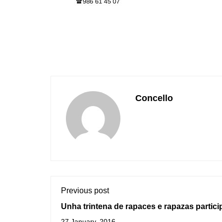
Concello
Previous post
Unha trintena de rapaces e rapazas partici
sesión de Contos Contados da Biblioteca
27 January, 2016