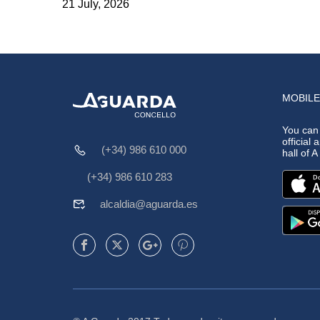
21 July, 2026
MOBILE
You can
official 
(+34) 986 610 000
hall of 
(+34) 986 610 283
alcaldia@aguarda.es