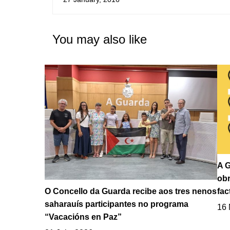
Municipal da Guarda
You may also like
A G
obr
fac
O Concello da Guarda recibe aos tres nenos
saharauís participantes no programa
16 
“Vacacións en Paz”