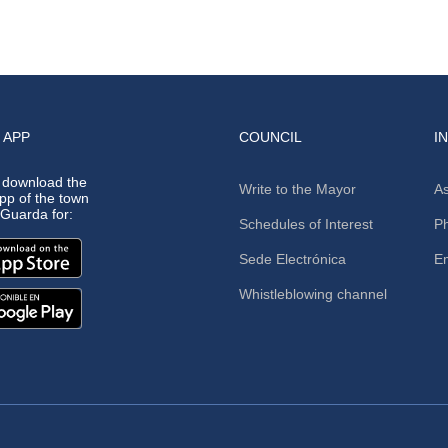
 APP
COUNCIL
I
 download the
Write to the Mayor
As
app of the town
A Guarda for:
Schedules of Interest
Ph
Sede Electrónica
E
Whistleblowing channel