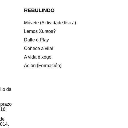
REBULINDO
Móvete (Actividade física)
Lemos Xuntos?
Dalle ó Play
Coñece a vila!
A vida é xogo
Acion (Formación)
llo da
 prazo
016.
 de
2014,