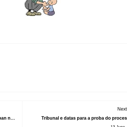
Next
pan na
Tribunal e datas para a proba do proce
selección de Peóns para "Limpeza e mantem
13 June,