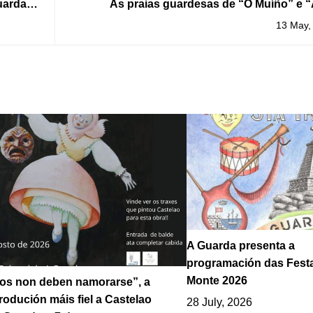
uarda o
As praias guardesas de “O Muíño” e 
Grande” contarán un ano máis co distinti
13 May,
Bandeira 
A Guarda presenta a
programación das Fest
Monte 2026
los non deben namorarse”, a
odución máis fiel a Castelao
28 July, 2026