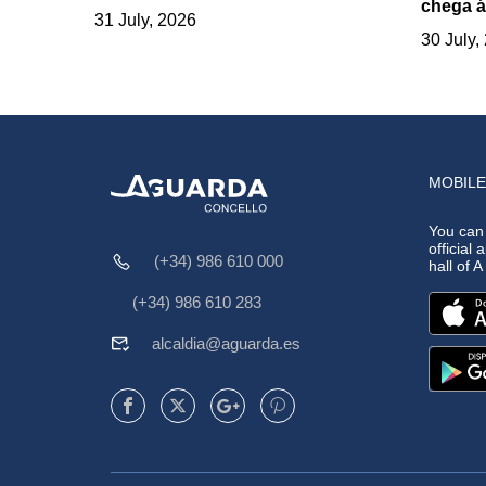
chega á
31 July, 2026
30 July,
MOBILE
You can
official 
(+34) 986 610 000
hall of 
(+34) 986 610 283
alcaldia@aguarda.es