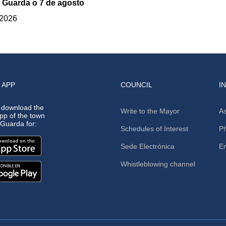
 Guarda o 7 de agosto
 2026
 APP
COUNCIL
I
 download the
Write to the Mayor
As
app of the town
A Guarda for:
Schedules of Interest
Ph
Sede Electrónica
E
Whistleblowing channel