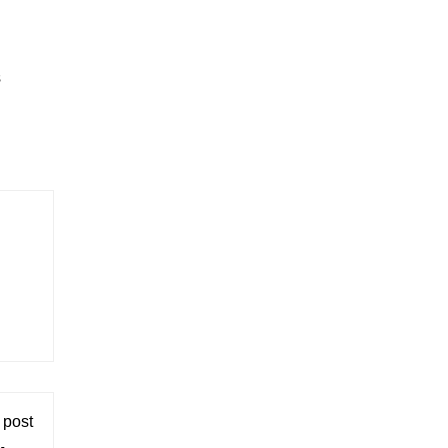
s
 post