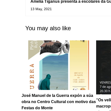
Amelia Tiganus presenta a escolares da G
Cómic “Historia dunha Loita”
13 May, 2021
You may also like
José Manuel de la Guerra expón a súa
“Os vel
obra no Centro Cultural con motivo das
macropr
Festas do Monte