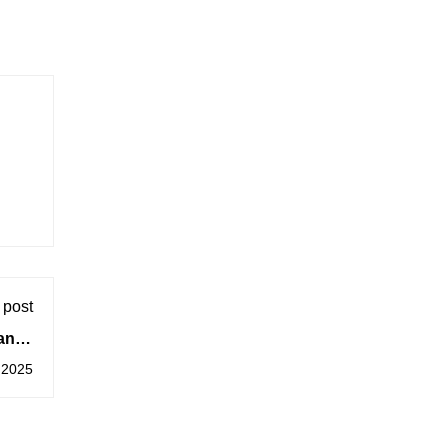
 post
anca
2025
, 2025