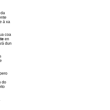
 da
ente
e á xa
nua coa
te
en
ará dun
s
 e
 pero
n do
ito
a