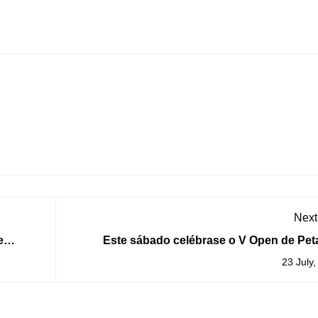
Next
e
Este sábado celébrase o V Open de Pet
Concello da Guarda 
23 July