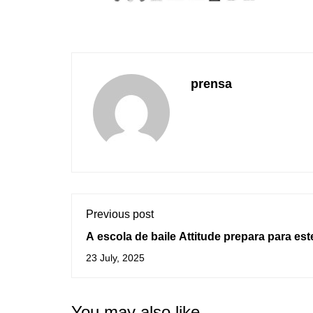
prensa
Previous post
A escola de baile Attitude prepara para est
domingo o seu festival de verán
23 July, 2025
You may also like