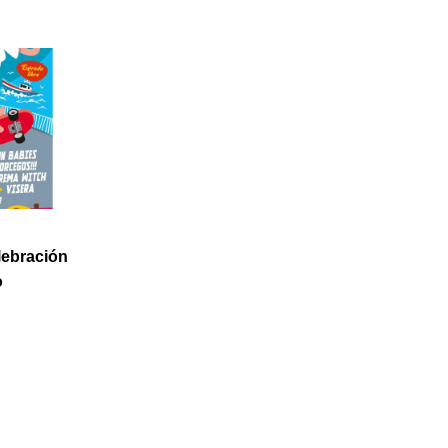
lebración
o