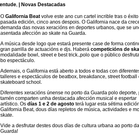
entude
,
| Novas Destacadas
O
Galifornia Beat
volve este ano cun cartel incrible tras o éxito
pasada edición, cinco anos despois. O Galifornia
nace da crec
demanda das novas xeracións en deportes urbanos, que se un
asentada afección ao skate
na Guarda
.
A música desde logo que estará presente case de forma conti
gran parrilla de actuacións e djs. Haberá
competicións de ska
modalidade bowl, street e best trick.,polo que o público desfrut
bo espectáculo.
Ademais, o Galifornia está aberto a todos e todas con diferente
talleres e espectáculos de beatbox, breakdance, street football
skateboard school.
Diferentes xeracións únense no porto da Guarda polo deporte,
tamén comparten unha destacada afección musical e espertar
artístico. Os
días 1 e 2 de agosto
terá lugar esta sétima edició
Galifornia Beat, dous días repletos de música, actividades e mo
skate.
Vide a desfrutar destes dous días de cultura urbana ao porto d
Guarda!