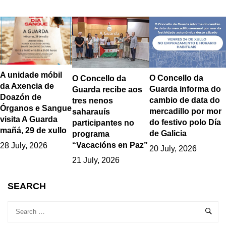
A unidade móbil
O Concello da
O Concello da
da Axencia de
Guarda informa do
Guarda recibe aos
Doazón de
cambio de data do
tres nenos
Órganos e Sangue
mercadillo por mor
saharauís
visita A Guarda
do festivo polo Día
participantes no
mañá, 29 de xullo
de Galicia
programa
“Vacacións en Paz”
28 July, 2026
20 July, 2026
21 July, 2026
SEARCH