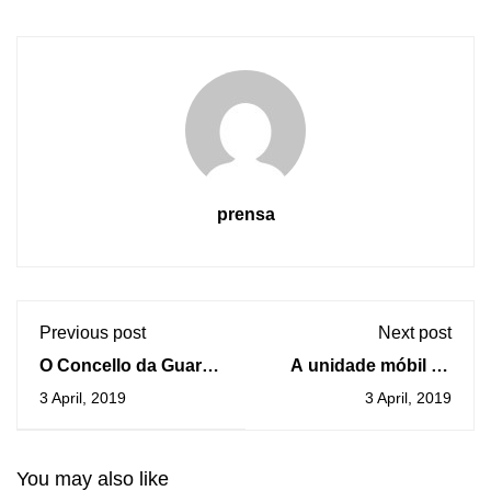
prensa
Previous post
Next post
O Concello da Guarda
A unidade móbil de
mellora a
doazóns de sangue
3 April, 2019
3 April, 2019
accesibilidade da Rúa
estará instalada na
Baixo Muro para por
Guarda o venres 5 e
en valor a Muralla
sábado 6 de abril
You may also like
Medieval