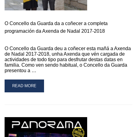
O Concello da Guarda da a coñecer a completa
programación da Axenda de Nadal 2017-2018
O Concello da Guarda deu a coñecer esta mañá a Axenda
de Nadal 2017-2018, unha Axenda que vén cargada de
actividades de todo tipo para desfrutar destas datas en
familia. Como ven sendo habitual, o Concello da Guarda
presentou a …
READ
READ MORE
MORE
ABOUT
O
CONCELLO
DA
GUARDA
DA
A