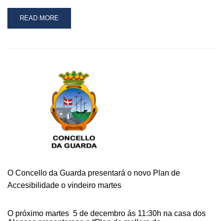
READ
READ MORE
MORE
ABOUT
A
PRAZA
DE
ABASTOS
DA
GUARDA
ESTREA
UN
ASCENSOR
PANORÁMICO
QUE
CONECTA
OS
O Concello da Guarda presentará o novo Plan de
DOUS
Accesibilidade o vindeiro martes
ANDARES
O próximo martes 5 de decembro ás 11:30h na casa dos