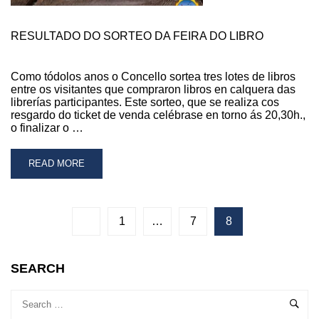
RESULTADO DO SORTEO DA FEIRA DO LIBRO
Como tódolos anos o Concello sortea tres lotes de libros
entre os visitantes que compraron libros en calquera das
librerías participantes. Este sorteo, que se realiza cos
resgardo do ticket de venda celébrase en torno ás 20,30h.,
o finalizar o …
READ
READ MORE
MORE
ABOUT
RESULTADO
DO
1
…
7
8
SORTEO
DA
FEIRA
SEARCH
DO
LIBRO