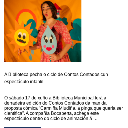
VESTIRÁN
AS
RÚAS
DA
GUARDA
NO
FIN
DE
SEMANA
DE
CORPUS
A Biblioteca pecha o ciclo de Contos Contados cun
espectáculo infantil
O sábado 17 de xuño a Biblioteca Municipal terá a
derradeira edición do Contos Contados da man da
proposta cómica “Carmiña Miudiña, a pinga que quería ser
científica”. A compañía Bocaberta, achega este
espectáculo dentro do ciclo de animación á …