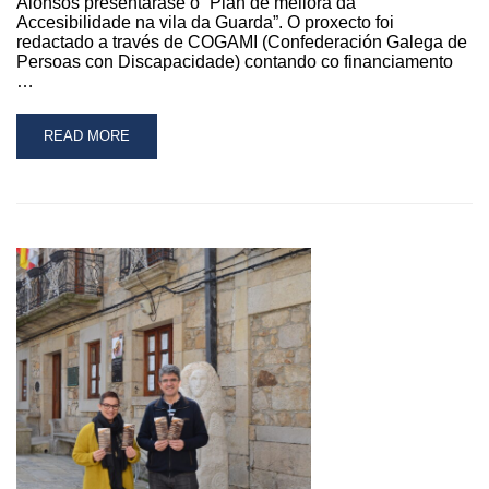
Alonsos presentarase o “Plan de mellora da
Accesibilidade na vila da Guarda”. O proxecto foi
redactado a través de COGAMI (Confederación Galega de
Persoas con Discapacidade) contando co financiamento
…
READ
READ MORE
MORE
ABOUT
O
CONCELLO
DA
GUARDA
PRESENTARÁ
O
NOVO
PLAN
DE
ACCESIBILIDADE
O
VINDEIRO
MARTES