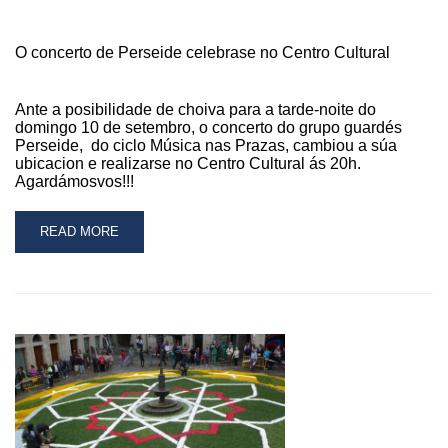
OFRECERÁ
UN
O concerto de Perseide celebrase no Centro Cultural
CONCERTO
SOLIDARIO
NA
Ante a posibilidade de choiva para a tarde-noite do
GUARDA
domingo 10 de setembro, o concerto do grupo guardés
A
Perseide, do ciclo Música nas Prazas, cambiou a súa
FAVOR
ubicacion e realizarse no Centro Cultural ás 20h.
DE
Agardámosvos!!!
CONRAZONES
E
READ
READ MORE
SAN
MORE
VICENTE
ABOUT
DE
O
PAÚL
CONCERTO
DE
PERSEIDE
CELEBRASE
NO
CENTRO
CULTURAL