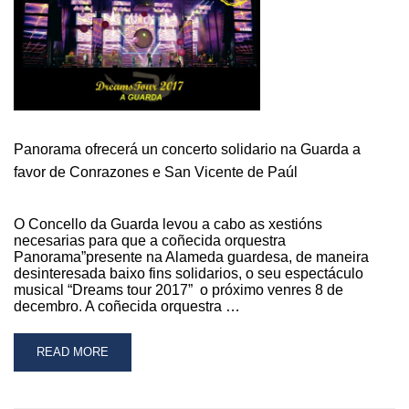
COÑECER
A
COMPLETA
PROGRAMACIÓN
DA
AXENDA
DE
NADAL
Panorama ofrecerá un concerto solidario na Guarda a
2017-
favor de Conrazones e San Vicente de Paúl
2018
O Concello da Guarda levou a cabo as xestións
necesarias para que a coñecida orquestra
Panorama”presente na Alameda guardesa, de maneira
desinteresada baixo fins solidarios, o seu espectáculo
musical “Dreams tour 2017” o próximo venres 8 de
decembro. A coñecida orquestra …
READ
READ MORE
MORE
ABOUT
PANORAMA