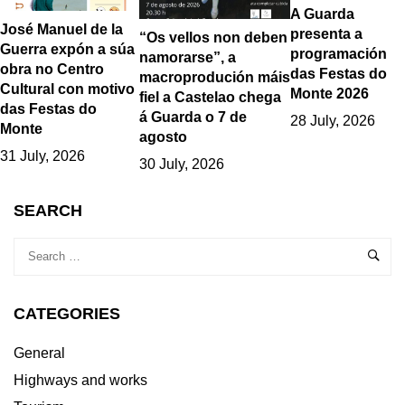
A Guarda
José Manuel de la
presenta a
“Os vellos non deben
Guerra expón a súa
programación
namorarse”, a
obra no Centro
das Festas do
macroprodución máis
Cultural con motivo
Monte 2026
fiel a Castelao chega
das Festas do
á Guarda o 7 de
28 July, 2026
Monte
agosto
31 July, 2026
30 July, 2026
SEARCH
CATEGORIES
General
Highways and works