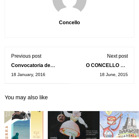
Concello
Previous post
Next post
Convocatoria de
O CONCELLO DA
carácter ordinario do
GUARDA LIMPA AS
18 January, 2016
18 June, 2015
Pleno o próximo
SÚAS PRAIAS
venres, 27 de
novembro
You may also like