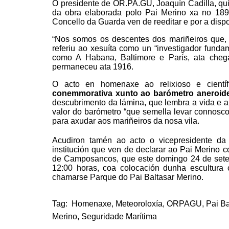
O presidente de OR.PA.GU, Joaquín Cadilla, qui
da obra elaborada polo Pai Merino xa no 189
Concello da Guarda ven de reeditar e por a dispo
“Nos somos os descentes dos mariñeiros que, co
referiu ao xesuíta como un “investigador fund
como A Habana, Baltimore e París, ata cheg
permaneceu ata 1916.
O acto en homenaxe ao relixioso e cient
conemmorativa xunto ao barómetro aneroid
descubrimento da lámina, que lembra a vida e a
valor do barómetro “que semella levar connosco 
para axudar aos mariñeiros da nosa vila.
Acudiron tamén ao acto o vicepresidente d
institución que ven de declarar ao Pai Merin
de Camposancos, que este domingo 24 de sete
12:00 horas, coa colocación dunha escultura
chamarse Parque do Pai Baltasar Merino.
Tag:
Homenaxe
,
Meteoroloxía
,
ORPAGU
,
Pai Ba
Merino
,
Seguridade Marítima