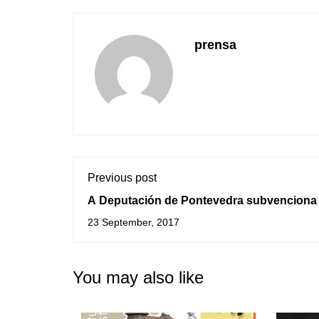
prensa
Previous post
A Deputación de Pontevedra subvenciona
promoción e mellora do Castelo de Santa 
23 September, 2017
You may also like