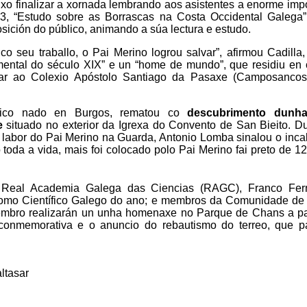
xo finalizar a xornada lembrando aos asistentes a enorme imp
3, “Estudo sobre as Borrascas na Costa Occidental Galega”
sición do público, animando a súa lectura e estudo.
 seu traballo, o Pai Merino logrou salvar”, afirmou Cadilla
amental do século XIX” e un “home de mundo”, que residiu en
ar ao Colexio Apóstolo Santiago da Pasaxe (Camposancos
ífico nado en Burgos, rematou co
descubrimento dunha
e
situado no exterior da Igrexa do Convento de San Bieito. D
 labor do Pai Merino na Guarda, Antonio Lomba sinalou o inca
toda a vida, mais foi colocado polo Pai Merino fai preto de 1
a Real Academia Galega das Ciencias (RAGC), Franco Fer
o como Científico Galego do ano; e membros da Comunidade de
mbro realizarán un unha homenaxe no Parque de Chans a par
 conmemorativa e o anuncio do rebautismo do terreo, que p
ltasar