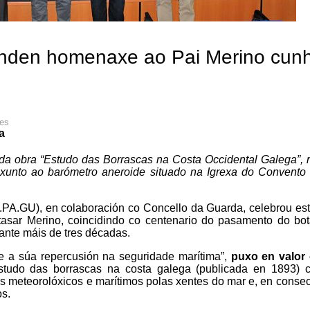
nden homenaxe ao Pai Merino cun
ies
a
 da obra “Estudo das Borrascas na Costa Occidental Galega”,
xunto ao barómetro aneroide situado na Igrexa do Convento
.PA.GU), en colaboración co Concello da Guarda, celebrou es
sar Merino, coincidindo co centenario do pasamento do bot
ante máis de tres décadas.
a e a súa repercusión na seguridade marítima”,
puxo en valor 
studo das borrascas na costa galega (publicada en 1893) 
 meteorolóxicos e marítimos polas xentes do mar e, en conse
os.