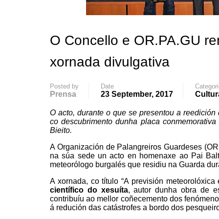
O Concello e OR.PA.GU re
xornada divulgativa
Posted by
Date
Categor
Prensa
23 September, 2017
Cultur
O acto, durante o que se presentou a reedición
co descubrimento dunha placa conmemorativa 
Bieito.
A Organización de Palangreiros Guardeses (OR
na súa sede un acto en homenaxe ao Pai Balta
meteorólogo burgalés que residiu na Guarda dur
A xornada, co título “A previsión meteorolóxic
científico do xesuíta
, autor dunha obra de e
contribuíu ao mellor coñecemento dos fenómenos
á redución das catástrofes a bordo dos pesqueir