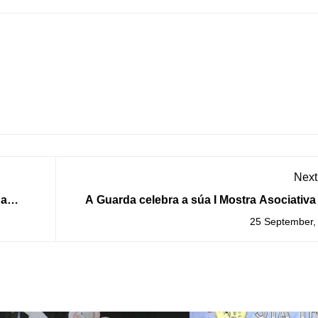
Next
 a
A Guarda celebra a súa I Mostra Asociativa est
Cruz
sábado na contorna do Centro Cul
25 September,