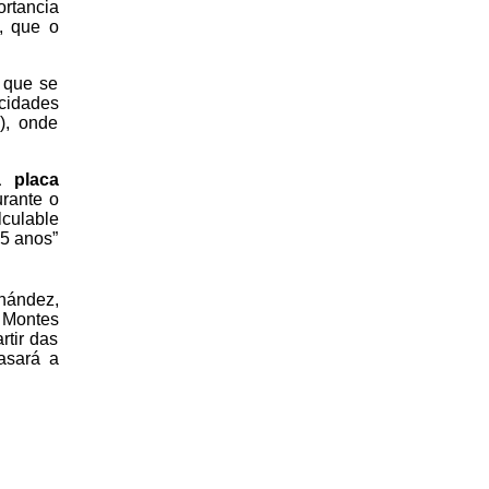
ortancia
, que o
, que se
 cidades
), onde
 placa
urante o
lculable
25 anos”
nández,
 Montes
tir das
asará a