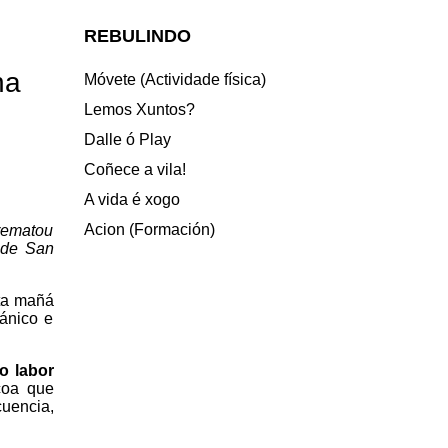
REBULINDO
ha
Móvete (Actividade física)
Lemos Xuntos?
Dalle ó Play
Coñece a vila!
A vida é xogo
Acion (Formación)
 rematou
 de San
ta mañá
ánico e
o labor
coa que
cuencia,