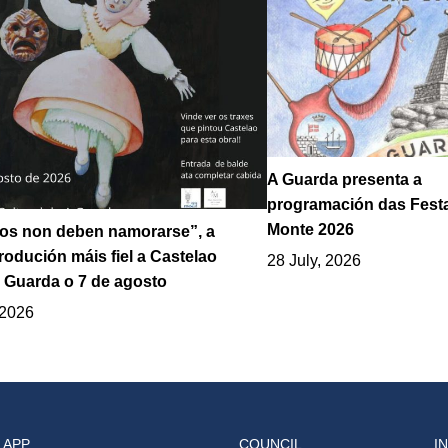
A Guarda presenta a
programación das Fest
Monte 2026
los non deben namorarse”, a
odución máis fiel a Castelao
28 July, 2026
 Guarda o 7 de agosto
 2026
 APP
COUNCIL
I