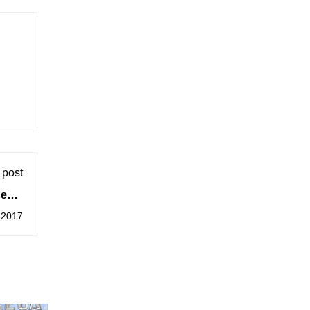
 post
e
tural
 2017