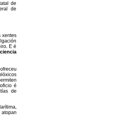
atal de
eral de
s xentes
ulgación
iro. E é
ciencia
 ofreceu
olóxicos
permiten
oficio é
tías de
arítima,
e atopan