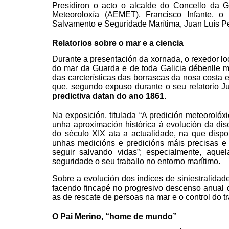
Presidiron o acto o alcalde do Concello da G
Meteoroloxía (AEMET), Francisco Infante, o
Salvamento e Seguridade Marítima, Juan Luís Pe
Relatorios sobre o mar e a ciencia
Durante a presentación da xornada, o rexedor lo
do mar da Guarda e de toda Galicia débenlle mo
das carcterísticas das borrascas da nosa costa e
que, segundo expuso durante o seu relatorio 
predictiva datan do ano 1861
.
Na exposición, titulada “A predición meteorolóx
unha aproximación histórica á evolución da dis
do século XIX ata a actualidade, na que dispo
unhas medicións e predicións máis precisas e f
seguir salvando vidas”; especialmente, aqu
seguridade o seu traballo no entorno marítimo.
Sobre a evolución dos índices de siniestralidade
facendo fincapé no progresivo descenso anual 
as de rescate de persoas na mar e o control do tr
O Pai Merino, “home de mundo”