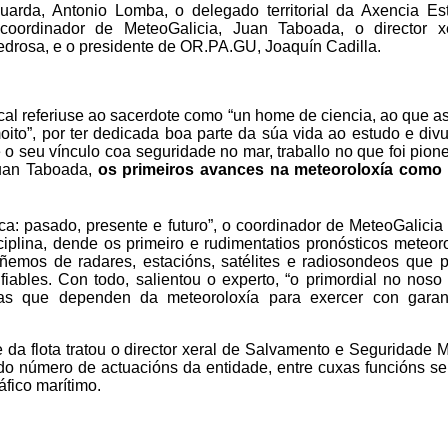
uarda, Antonio Lomba, o delegado territorial da Axencia Est
 coordinador de MeteoGalicia, Juan Taboada, o director x
drosa, e o presidente de OR.PA.GU, Joaquín Cadilla.
cal referiuse ao sacerdote como “un home de ciencia, ao que a
ito”, por ter dedicada boa parte da súa vida ao estudo e div
 o seu vínculo coa seguridade no mar, traballo no que foi pione
Juan Taboada,
os primeiros avances na meteoroloxía como 
ica: pasado, presente e futuro”, o coordinador de MeteoGalicia
ciplina, dende os primeiro e rudimentatios pronósticos meteor
ñemos de radares, estacións, satélites e radiosondeos que 
iables. Con todo, salientou o experto, “o primordial no noso 
elas que dependen da meteoroloxía para exercer con garan
 da flota tratou o director xeral de Salvamento e Seguridade M
do número de actuacións da entidade, entre cuxas funcións s
áfico marítimo.