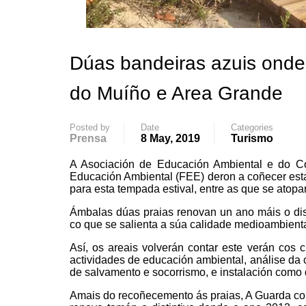
Dúas bandeiras azuis ond
do Muíño e Area Grande
Posted by
Date
Categories
Prensa
8 May, 2019
Turismo
A Asociación de Educación Ambiental e do 
Educación Ambiental (FEE) deron a coñecer esta
para esta tempada estival, entre as que se atopa
Ámbalas dúas praias renovan un ano máis o di
co que se salienta a súa calidade medioambienta
Así, os areais volverán contar este verán cos cr
actividades de educación ambiental, análise da c
de salvamento e socorrismo, e instalación como
Amais do recoñecemento ás praias, A Guarda con