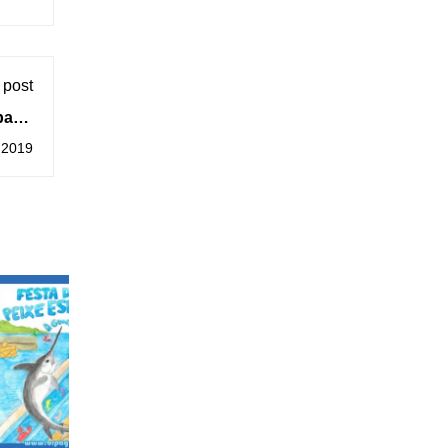
 post
ábado
ativa
 2019