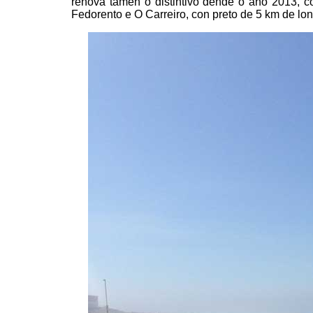
renova tamén o distintivo dende o ano 2013, 
Fedorento e O Carreiro, con preto de 5 km de lonx