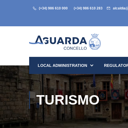
(+34) 986 610 000
(+34) 986 610 283
alcaldia
LOCAL ADMINISTRATION
REGULATOR
TURISMO