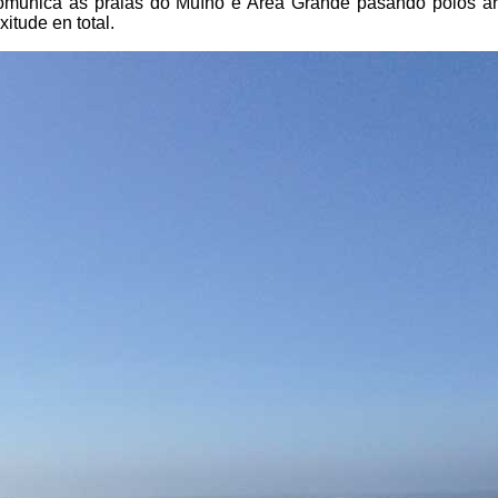
comunica as praias do Muíño e Area Grande pasando polos ar
itude en total.