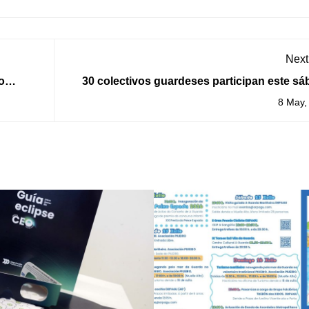
Next
o
30 colectivos guardeses participan este s
na III Mostra Asoci
8 May,