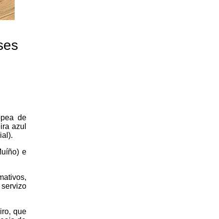
ses
opea de
ira azul
al).
uíño) e
mativos,
 servizo
iro, que