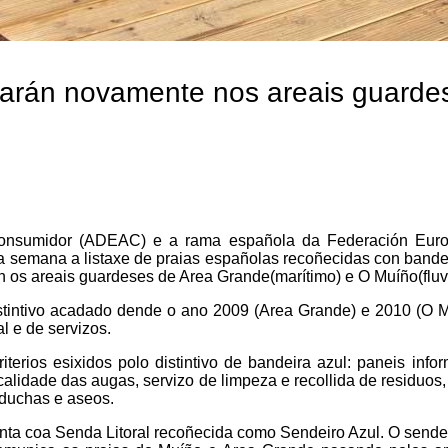
earán novamente nos areais guarde
Consumidor (ADEAC) e a rama española da Federación Eur
 semana a listaxe de praias españolas recoñecidas con bande
n os areais guardeses de Area Grande(marítimo) e O Muíño(fluvi
stintivo acadado dende o ano 2009 (Area Grande) e 2010 (O M
l e de servizos.
iterios esixidos polo distintivo de bandeira azul: paneis infor
alidade das augas, servizo de limpeza e recollida de residuos,
 duchas e aseos.
ta coa Senda Litoral recoñecida como Sendeiro Azul. O sende