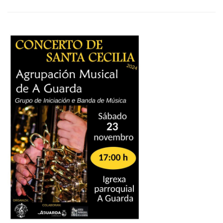
ABOUT
ADOS
REGRESA
Á
GUARDA
ESTE
VENRES
PARA
PODER
DOAR
SANGUE