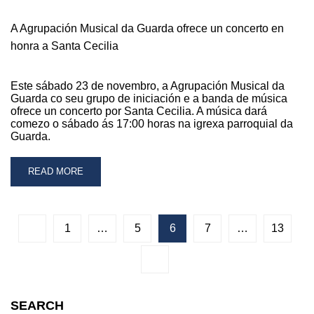
A Agrupación Musical da Guarda ofrece un concerto en
honra a Santa Cecilia
Este sábado 23 de novembro, a Agrupación Musical da
Guarda co seu grupo de iniciación e a banda de música
ofrece un concerto por Santa Cecilia. A música dará
comezo o sábado ás 17:00 horas na igrexa parroquial da
Guarda.
READ
READ MORE
MORE
ABOUT
A
AGRUPACIÓN
1
…
5
6
7
…
13
MUSICAL
DA
GUARDA
OFRECE
UN
SEARCH
CONCERTO