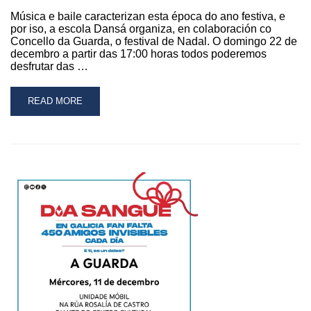
Música e baile caracterizan esta época do ano festiva, e
por iso, a escola Dansá organiza, en colaboración co
Concello da Guarda, o festival de Nadal. O domingo 22 de
decembro a partir das 17:00 horas todos poderemos
desfrutar das …
READ
READ MORE
MORE
ABOUT
A
ESCOLA
DANSÁ
ESTREA
O
NADAL
CUN
FESTIVAL
NO
PAVILLÓN
DA
SANGRIÑA