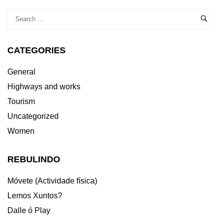
EN
HONRA
A
SANTA
CECILIA
CATEGORIES
General
Highways and works
Tourism
Uncategorized
Women
REBULINDO
Móvete (Actividade física)
Lemos Xuntos?
Dalle ó Play