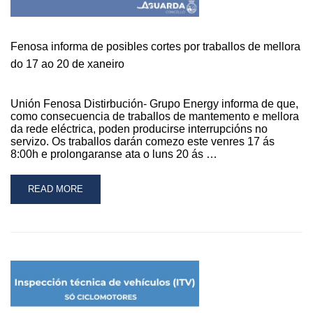
Fenosa informa de posibles cortes por traballos de mellora
do 17 ao 20 de xaneiro
Unión Fenosa Distirbución- Grupo Energy informa de que,
como consecuencia de traballos de mantemento e mellora
da rede eléctrica, poden producirse interrupcións no
servizo. Os traballos darán comezo este venres 17 ás
8:00h e prolongaranse ata o luns 20 ás …
READ
READ MORE
MORE
ABOUT
FENOSA
INFORMA
DE
POSIBLES
CORTES
POR