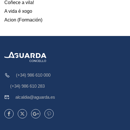
Coñece a vila!
A vida é xogo
Acion (Formación)
(+34) 986 610 000
(+34) 986 610 283
alcaldia@aguarda.es