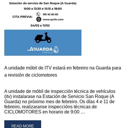
TRABALLOS
DE
MELLORA
DO
17
AO
20
DE
XANEIRO
A unidade móbil de ITV estará en febreiro na Guarda para
a revisión de ciclomotores
A unidade de móbil de inspección técnica de vehículos
(itv) instalarase na Estación de Servicio San Roque (A
Guarda) no próximo mes de febreiro. Os días 4 e 11 de
febreiro, realizaranse inspeccións técnicas de
CICLOMOTORES en horario de 9:00 …
READ
READ MORE