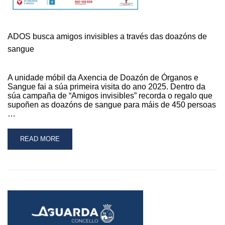
ADOS busca amigos invisibles a través das doazóns de
sangue
A unidade móbil da Axencia de Doazón de Órganos e
Sangue fai a súa primeira visita do ano 2025. Dentro da
súa campaña de “Amigos invisibles” recorda o regalo que
supoñen as doazóns de sangue para máis de 450 persoas
…
READ
READ MORE
MORE
ABOUT
ADOS
BUSCA
AMIGOS
INVISIBLES
A
TRAVÉS