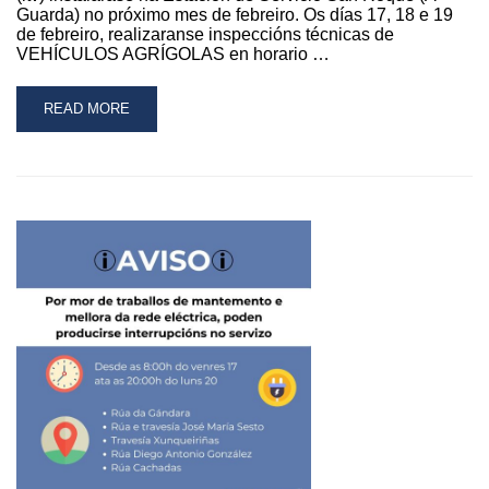
Guarda) no próximo mes de febreiro. Os días 17, 18 e 19
de febreiro, realizaranse inspeccións técnicas de
VEHÍCULOS AGRÍGOLAS en horario …
READ
READ MORE
MORE
ABOUT
A
UNIDADE
MÓBIL
DE
ITV
ESTARÁ
EN
FEBREIRO
NA
GUARDA
PARA
A
REVISIÓN
DE
AGRÍCOLAS