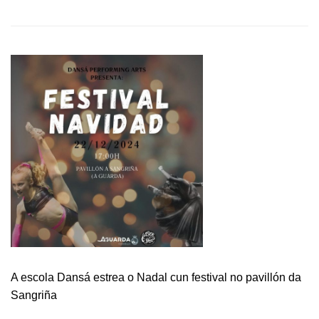
ABOUT
ESTE
VENRES
CONVÓCASE
UN
PLENO
EXTRAORDINARIO
URXENTE
A escola Dansá estrea o Nadal cun festival no pavillón da
Sangriña