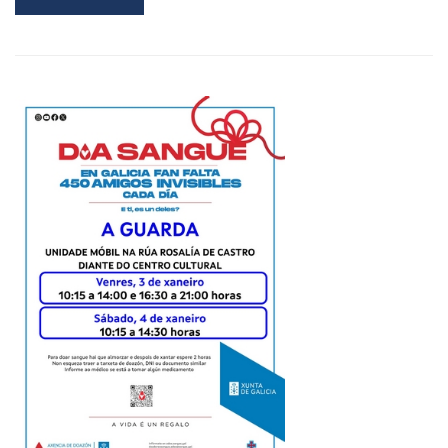
MORE
ABOUT
A
UNIDADE
MÓBIL
DE
ITV
ESTARÁ
EN
FEBREIRO
NA
GUARDA
PARA
A
REVISIÓN
DE
CICLOMOTORES