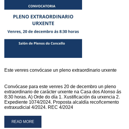
DAS
DOAZÓNS
DE
SANGUE
Este venres convócase un pleno extraordinario urxente
Convócase para este venres 20 de decembro un pleno
extraordinario de carácter urxente na Casa dos Alonso ás
8:30 horas. A) Orde do día 1. Xustificación da urxencia 2.
Expediente 1074/2024. Proposta alcaldía recoñcemento
extraxudicial 4/2024. REC 4/2024
READ
READ MORE
MORE