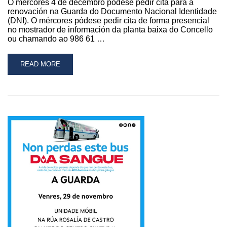
O mércores 4 de decembro pódese pedir cita para a
renovación na Guarda do Documento Nacional Identidade
(DNI). O mércores pódese pedir cita de forma presencial
no mostrador de información da planta baixa do Concello
ou chamando ao 986 61 …
READ
READ MORE
MORE
ABOUT
ÁBRESE
O
PRAZO
PARA
PEDIR
CITAS
PARA
A
RENOVACIÓN
DO
DNI
NA
GUARDA