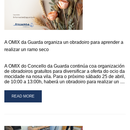
DA
ADOLESCENCIA
A OMIX da Guarda organiza un obradoiro para aprender a
realizar un ramo seco
A OMIX do Concello da Guarda continúa coa organización
de obradoiros gratuítos para diversificar a oferta do ocio da
mocidade na nosa vila. Para o próximo sábado 25 de abril,
de 10:00 a 13:00h, haberá un obradoiro para realizar un …
READ
READ MORE
MORE
ABOUT
A
OMIX
DA