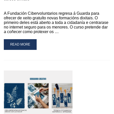
A Fundación Cibervoluntarios regresa á Guarda para
ofrecer de xeito gratuíto novas formacións dixitais. O
primeiro deles está aberto a toda a cidadanía e centrarase
no internet seguro para os menores. O curso pretende dar
a coñecer como protexer os …
READ
READ MORE
MORE
ABOUT
A
FUNDACIÓN
CIBERVOLUNTARIOS
TRAE
Á
GUARDA
DOUS
NOVOS
CURSOS
DIXITAIS