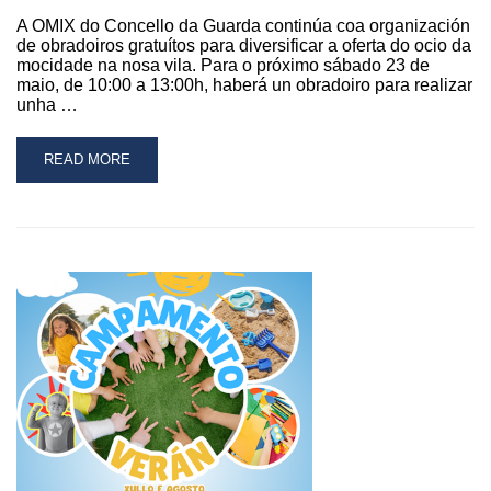
URBANA
A OMIX do Concello da Guarda continúa coa organización
de obradoiros gratuítos para diversificar a oferta do ocio da
mocidade na nosa vila. Para o próximo sábado 23 de
maio, de 10:00 a 13:00h, haberá un obradoiro para realizar
unha …
READ
READ MORE
MORE
ABOUT
A
OMIX
DA
GUARDA
ORGANIZA
UN
OBRADOIRO
PARA
REALIZAR
UNHA
CÚPULA
DE
FLORES