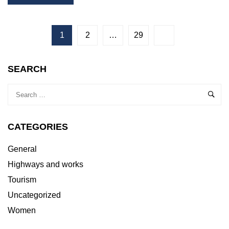
MORE
ABOUT
O
CONCILIAGUARDA
1
2
…
29
DÁ
UNHA
OPCIÓN
SEARCH
DE
CONCILIACIÓN
A
30
FAMILIAS
CATEGORIES
NOS
DÍAS
NON
General
LECTIVOS
Highways and works
Tourism
Uncategorized
Women