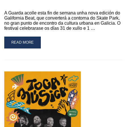
A Guarda acolle esta fin de semana unha nova edición do
Galifornia Beat, que converterá a contorna do Skate Park,
no gran punto de encontro da cultura urbana en Galicia. O
festival celebrarase os días 31 de xullo e 1 …
READ
READ MORE
MORE
ABOUT
A
GUARDA
ULTIMA
OS
PREPARATIVOS
PARA
A
CELEBRACIÓN
DUNHA
NOVA
EDICIÓN
DO