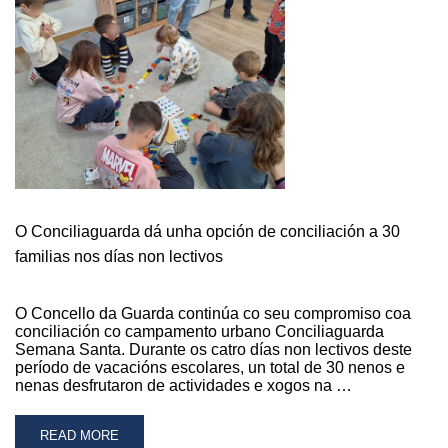
GUARDA
ORGANIZA
UN
OBRADOIRO
PARA
APRENDER
A
REALIZAR
UN
RAMO
SECO
O Conciliaguarda dá unha opción de conciliación a 30
familias nos días non lectivos
O Concello da Guarda continúa co seu compromiso coa
conciliación co campamento urbano Conciliaguarda
Semana Santa. Durante os catro días non lectivos deste
período de vacacións escolares, un total de 30 nenos e
nenas desfrutaron de actividades e xogos na …
READ
READ MORE