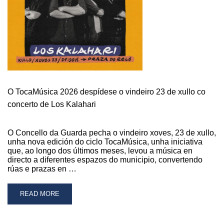
GALIFORNIA
BEAT
O TocaMúsica 2026 despídese o vindeiro 23 de xullo co
concerto de Los Kalahari
O Concello da Guarda pecha o vindeiro xoves, 23 de xullo,
unha nova edición do ciclo TocaMúsica, unha iniciativa
que, ao longo dos últimos meses, levou a música en
directo a diferentes espazos do municipio, convertendo
rúas e prazas en …
READ
READ MORE
MORE
ABOUT
O