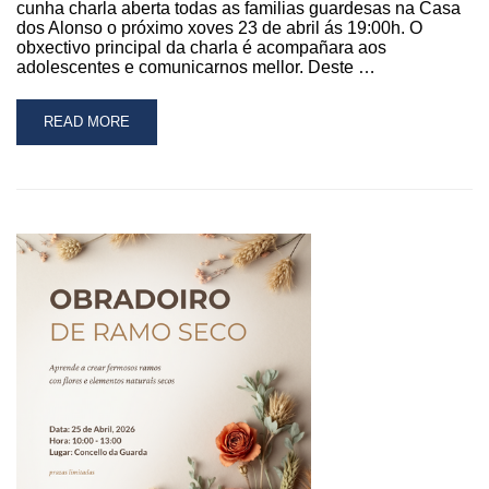
cunha charla aberta todas as familias guardesas na Casa
dos Alonso o próximo xoves 23 de abril ás 19:00h. O
obxectivo principal da charla é acompañara aos
adolescentes e comunicarnos mellor. Deste …
READ
READ MORE
MORE
ABOUT
O
PROXECTO
“EU
SAUDABLEMENTE”
PECHA
CUNHA
CHARLA
PARA
AS
FAMILIAS
SOBRE
A
SAÚDE
MENTAL