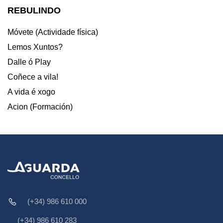
REBULINDO
Móvete (Actividade física)
Lemos Xuntos?
Dalle ó Play
Coñece a vila!
A vida é xogo
Acion (Formación)
(+34) 986 610 000
(+34) 986 610 283