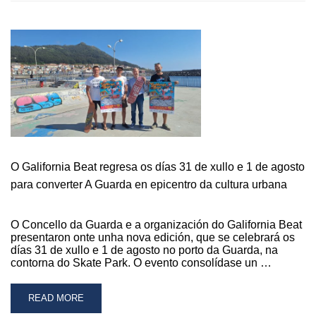
TOCAMÚSICA
2026
DESPÍDESE
O
VINDEIRO
23
DE
XULLO
CO
CONCERTO
DE
O Galifornia Beat regresa os días 31 de xullo e 1 de agosto
LOS
KALAHARI
para converter A Guarda en epicentro da cultura urbana
O Concello da Guarda e a organización do Galifornia Beat
presentaron onte unha nova edición, que se celebrará os
días 31 de xullo e 1 de agosto no porto da Guarda, na
contorna do Skate Park. O evento consolídase un …
READ
READ MORE
MORE