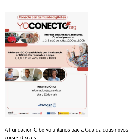
GUARDA
PROMOVE
A
CONCILIACIÓN
CUN
NOVO
CAMPAMENTO
PARA
ESTE
VERÁN
A Fundación Cibervoluntarios trae á Guarda dous novos
cursos dixitais