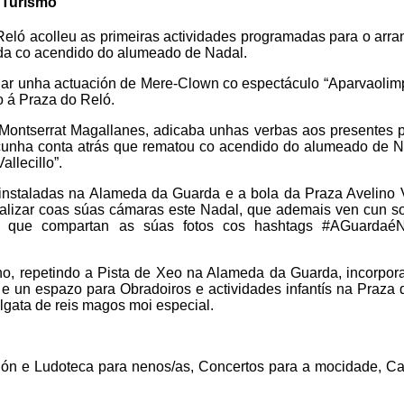
,
Turismo
eló acolleu as primeiras actividades programadas para o arr
da co acendido do alumeado de Nadal.
lugar unha actuación de Mere-Clown co espectáculo “Aparvaolim
 á Praza do Reló.
, Montserrat Magallanes, adicaba unhas verbas aos presentes 
 cunha conta atrás que rematou co acendido do alumeado de N
allecillo”.
 instaladas na Alameda da Guarda e a bola da Praza Avelino 
talizar coas súas cámaras este Nadal, que ademais ven cun s
s que compartan as súas fotos cos hashtags #AGuardaé
no, repetindo a Pista de Xeo na Alameda da Guarda, incorpor
e un espazo para Obradoiros e actividades infantís na Praza
algata de reis magos moi especial.
ción e Ludoteca para nenos/as, Concertos para a mocidade, C