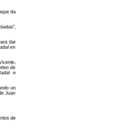
anque da
piadas”,
para dar
adal en
Vicente,
orteo de
Nadal e
ando un
 de Juan
antos de