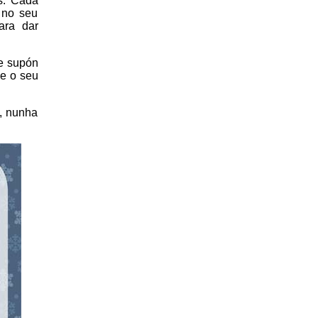
s. Cada
 no seu
ara dar
ue supón
ue o seu
a, nunha