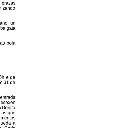
s prazas
nizando
ano, un
balgata
as pola
0h e de
 e 31 de
 entrada
 desexen
n Benito
esas que
cementos
queda á