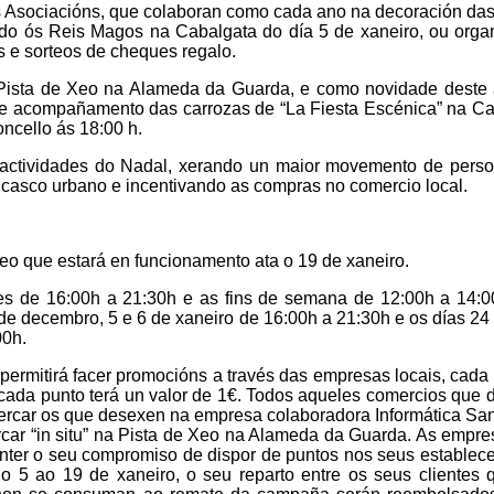
s Asociacións, que colaboran como cada ano na decoración da
 ós Reis Magos na Cabalgata do día 5 de xaneiro, ou orga
s e sorteos de cheques regalo.
Pista de Xeo na Alameda da Guarda, e como novidade deste 
 e acompañamento das carrozas de “La Fiesta Escénica” na Ca
ncello ás 18:00 h.
 actividades do Nadal, xerando un maior movemento de perso
 casco urbano e incentivando as compras no comercio local.
o que estará en funcionamento ata o 19 de xaneiro.
res de 16:00h a 21:30h e as fins de semana de 12:00h a 14:0
 de decembro, 5 e 6 de xaneiro de 16:00h a 21:30h e os días 24
00h.
permitirá facer promocións a través das empresas locais, cada
e cada punto terá un valor de 1€. Todos aqueles comercios que
ercar os que desexen na empresa colaboradora Informática Sa
car “in situ” na Pista de Xeo na Alameda da Guarda. As empr
nter o seu compromiso de dispor de puntos nos seus estable
 5 ao 19 de xaneiro, o seu reparto entre os seus clientes 