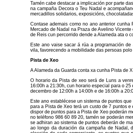
Tamén cabe destacar a implicación por parte da
na campaña Decora o Teu Nadal e acompañando
mercadillos solidarios, exposicións, chocolatada
Contase ademais como no ano anterior cunha 
Mercado de Nadal na Praza de Avelino Vicente
de Reis cun percorrido dende a Alameda ata o co
Este ano vaise sacar á rúa a programación de
vila, favorecendo a mobilidade das persoas polo
Pista de Xeo
A Alameda da Guarda conta xa cunha Pista de Xe
O horario da Pista de xeo será de Luns a ven
16:00h a 21:30h, cun horario especial para o 25
decembro de 12:00h a 14:00h e de 16:00h a 20:
Este ano establécese un sistema de puntos que 
para a Pista de Xeo terá un custo de 7 puntos 
dispor de puntos para a Pista de Xeo poderán m
no teléfono 986 60 89 20, tamén se poderán mer
se adhiran ao sistema de puntos deberán de ma
ao longo da duración da campaña de Nadal, do