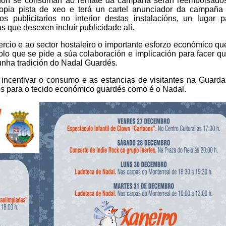
e non se consuman ao remate da campaña serán reembolsado
ropia pista de xeo e terá un cartel anunciador da campaña
publicitarios no interior destas instalacións, un lugar p
s que desexen incluír publicidade alí.
cio e ao sector hostaleiro o importante esforzo económico q
lo que se pide a súa colaboración e implicación para facer q
nha tradición do Nadal Guardés.
 incentivar o consumo e as estancias de visitantes na Guard
es para o tecido económico guardés como é o Nadal.