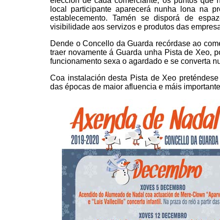
elección de cada comerciante, os puntos qu
local participante aparecerá nunha lona na p
establecemento. Tamén se disporá de espazos 
visibilidade aos servizos e produtos das empresa
Dende o Concello da Guarda recórdase ao comer
traer novamente á Guarda unha Pista de Xeo, po
funcionamento sexa o agardado e se converta nu
Coa instalación desta Pista de Xeo preténdese
das épocas de maior afluencia e máis important