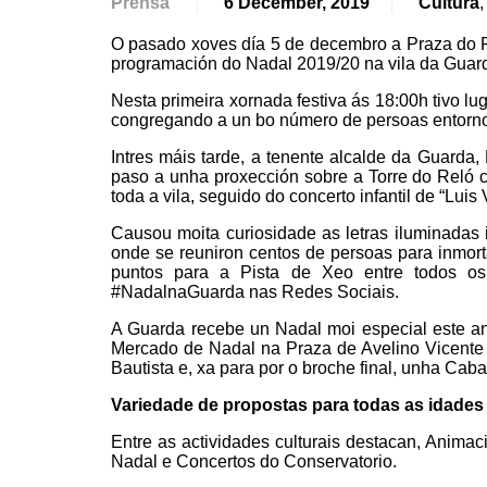
Prensa
6 December, 2019
Cultura
O pasado xoves día 5 de decembro a Praza do R
programación do Nadal 2019/20 na vila da Guar
Nesta primeira xornada festiva ás 18:00h tivo 
congregando a un bo número de persoas entorno
Intres máis tarde, a tenente alcalde da Guarda
paso a unha proxección sobre a Torre do Reló
toda a vila, seguido do concerto infantil de “Luis V
Causou moita curiosidade as letras iluminadas
onde se reuniron centos de persoas para inmor
puntos para a Pista de Xeo entre todos o
#NadalnaGuarda nas Redes Sociais.
A Guarda recebe un Nadal moi especial este a
Mercado de Nadal na Praza de Avelino Vicente 
Bautista e, xa para por o broche final, unha Cab
Variedade de propostas para todas as idades
Entre as actividades culturais destacan, Anima
Nadal e Concertos do Conservatorio.