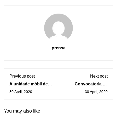
prensa
Previous post
Next post
A unidade móbil de
Convocatoria de
doazóns de sangue
pleno extraordinario
30 April, 2020
30 April, 2020
estará instalada na
urxente o 5 de maio
Guarda o venres 8 e
na Guarda
sábado 9 de maio
You may also like