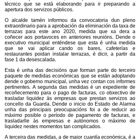
técnico que se está elaborando para ir preparando a
apertura dos servizos públicos.
O alcalde tamén informou da convocatoria dun pleno
extraordinario para a aprobación da eliminación da taxa de
terrazas para este ano 2020, medida que xa dera a
coñecer aos portavoces en anteriores reunións. Dende o
executivo municipal enténdese que esta é unha medida
que se vai aplicar cando os bares, cafeterías e
restaurantes poidan instalar terrazas, é dicir, a partir da
fase 1 da desescalada.
Esta é unha das decisións que forman parte do terceiro
paquete de medidas económicas que se están adoptando
dende o goberno municipal, unha vez contan cos informes
pertinentes. A segunda das medidas é un expediente de
recoñecemento para o pago de facturas, co obxectivo de
trasladar liquidez ás empresas que prestan servizos ao
concello da Guarda. Dende o inicio do Estado de Alarma
unha das principais preocupacións foi a de reducir ao
máximo posible o período de pagamento de facturas, e
trasladarlle ás empresas e autónomos o máximo de
liquidez nestes momentos tan complicados.
A terceira das medidas, a de maior cuantía económica, é a