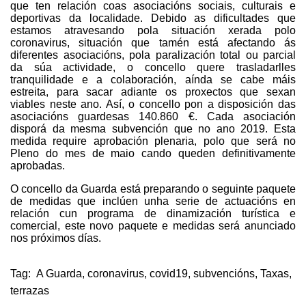
que ten relación coas asociacións sociais, culturais e
deportivas da localidade. Debido as dificultades que
estamos atravesando pola situación xerada polo
coronavirus, situación que tamén está afectando ás
diferentes asociacións, pola paralización total ou parcial
da súa actividade, o concello quere trasladarlles
tranquilidade e a colaboración, aínda se cabe máis
estreita, para sacar adiante os proxectos que sexan
viables neste ano. Así, o concello pon a disposición das
asociacións guardesas 140.860 €. Cada asociación
disporá da mesma subvención que no ano 2019. Esta
medida require aprobación plenaria, polo que será no
Pleno do mes de maio cando queden definitivamente
aprobadas.
O concello da Guarda está preparando o seguinte paquete
de medidas que inclúen unha serie de actuacións en
relación cun programa de dinamización turística e
comercial, este novo paquete e medidas será anunciado
nos próximos días.
Tag:
A Guarda
,
coronavirus
,
covid19
,
subvencións
,
Taxas
,
terrazas