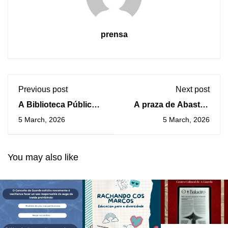
prensa
Previous post
Next post
A Biblioteca Pública
A praza de Abastos
Municipal da Guarda
reinagúrase cunha
5 March, 2026
5 March, 2026
organiza un novo
nova estética con
contacontos para o
máis luz e zonas de
sábado 14
descanso
You may also like