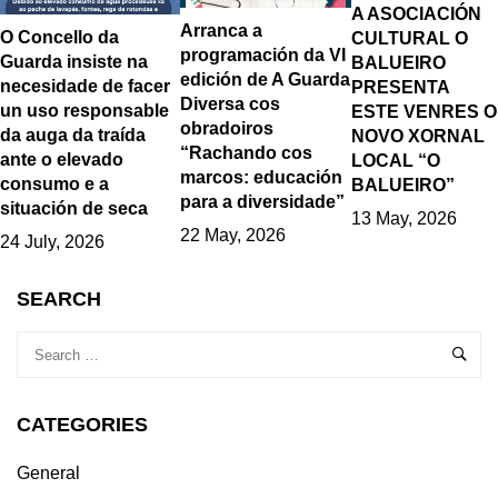
A ASOCIACIÓN
Arranca a
O Concello da
CULTURAL O
programación da VI
Guarda insiste na
BALUEIRO
edición de A Guarda
necesidade de facer
PRESENTA
Diversa cos
un uso responsable
ESTE VENRES O
obradoiros
da auga da traída
NOVO XORNAL
“Rachando cos
ante o elevado
LOCAL “O
marcos: educación
consumo e a
BALUEIRO”
para a diversidade”
situación de seca
13 May, 2026
22 May, 2026
24 July, 2026
SEARCH
CATEGORIES
General