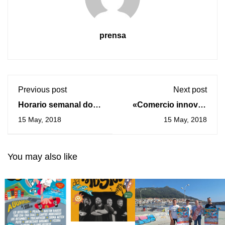
prensa
Previous post
Next post
Horario semanal do
«Comercio innova»
transbordador A
arrinca esta semana
15 May, 2018
15 May, 2018
Guarda – Caminha do
con 8
martes 15 ao
establecementos
domingo 20 de maio
participantes
You may also like