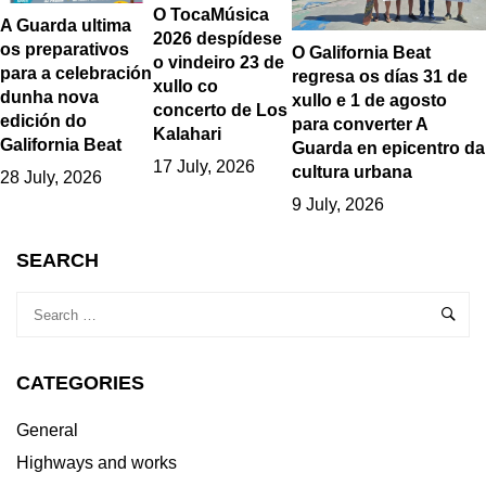
O TocaMúsica
A Guarda ultima
2026 despídese
os preparativos
O Galifornia Beat
o vindeiro 23 de
para a celebración
regresa os días 31 de
xullo co
dunha nova
xullo e 1 de agosto
concerto de Los
edición do
para converter A
Kalahari
Galifornia Beat
Guarda en epicentro da
17 July, 2026
cultura urbana
28 July, 2026
9 July, 2026
SEARCH
CATEGORIES
General
Highways and works