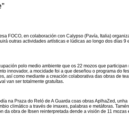
e”
esa FOCO, en colaboración con Calypso (Pavía, Italia) organiz
uirá outras actividades artísticas e lúdicas ao longo dos días 9 
reocupación polo medio ambiente que os 22 mozos que participan
nto innovador, a mocidade foi a que deseñou o programa do fest
es, así como mediante a creación colaborativa das obras de teat
al van ser totalmente gratuítas.
diodía na Praza do Reló de A Guarda coas obras AplhaZed, unha
ambio climático a través de imaxes, palabras e metáforas. Tamén
ón da obra de Ibsen reinterpretada dende a visión de 11 mozas 