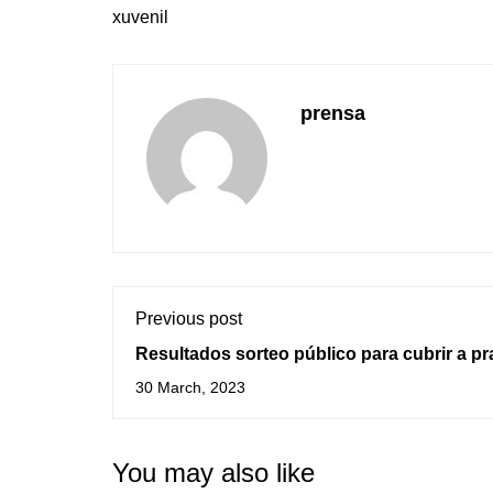
xuvenil
prensa
Previous post
Resultados sorteo público para cubrir a pr
vacante e listaxe de agarda nos obradoiro
30 March, 2023
ConciliAguarda
You may also like