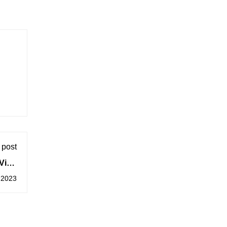
 post
 Vigo
rda-O
, 2023
osal