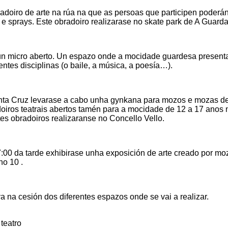
radoiro de arte na rúa na que as persoas que participen poderá
s e sprays. Este obradoiro realizarase no skate park de A Guarda
un micro aberto. Un espazo onde a mocidade guardesa present
entes disciplinas (o baile, a música, a poesía…).
anta Cruz levarase a cabo unha gynkana para mozos e mozas d
adoiros teatrais abertos tamén para a mocidade de 12 a 17 anos
tes obradoiros realizaranse no Concello Vello.
 17:00 da tarde exhibirase unha exposición de arte creado por mo
no 10 .
a na cesión dos diferentes espazos onde se vai a realizar.
,
teatro