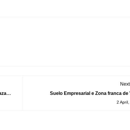
Next
aza
Suelo Empresarial e Zona franca de
s
impulsan o novo Polígono Industrial da Gua
2 April
R