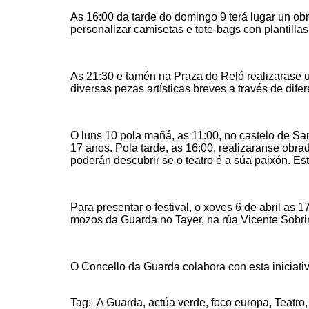
As 16:00 da tarde do domingo 9 terá lugar un ob
personalizar camisetas e tote-bags con plantilla
As 21:30 e tamén na Praza do Reló realizarase 
diversas pezas artísticas breves a través de difer
O luns 10 pola mañá, as 11:00, no castelo de S
17 anos. Pola tarde, as 16:00, realizaranse obr
poderán descubrir se o teatro é a súa paixón. Es
Para presentar o festival, o xoves 6 de abril as
mozos da Guarda no Tayer, na rúa Vicente Sobri
O Concello da Guarda colabora con esta iniciativ
Tag:
A Guarda
,
actúa verde
,
foco europa
,
Teatro