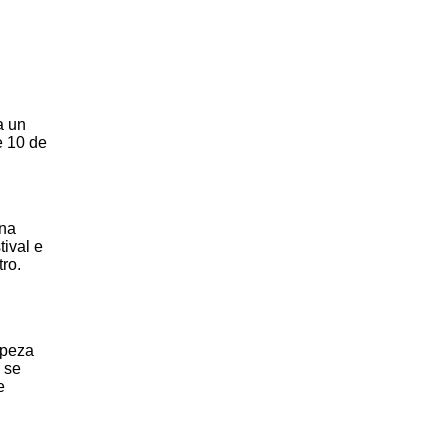
a un
e 10 de
 na
ival e
ro.
 peza
 se
e