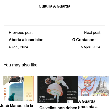
Cultura A Guarda
Previous post
Next post
Aberta a inscrición do
O Contacontos
Obradoiro de plantas
Escola de Dragóns
4 April, 2024
5 April, 2024
silvestres
abrirá a programación
comestibles e
Primavera Entre
medicinais previsto
Letras
You may also like
para este domingo 7
de abril
A Guarda
José Manuel de la
presenta a
“Os vellos non deben