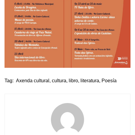
Tag:
Axenda cultural
,
cultura
,
libro
,
literatura
,
Poesía