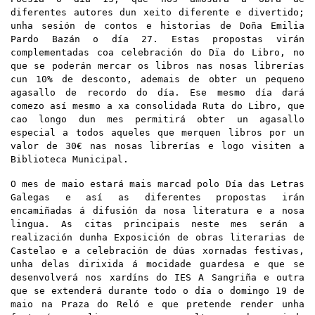
diferentes autores dun xeito diferente e divertido;
unha sesión de contos e historias de Doña Emilia
Pardo Bazán o día 27.
Estas propostas virán
complementadas
coa celebración do Dïa do Libro, no
que se poderán mercar os libros nas nosas librerías
cun 10% de desconto, ademais
de obter
un pequeno
agasallo
de recordo do día. Ese mesmo día dará
comezo así mesmo
a xa consolidada Ruta do Libro, que
cao longo dun mes permitirá obter un agasallo
especial a todos aqueles que merquen libros por un
valor de 30€ nas nosas librerías
e logo visiten a
Biblioteca Municipal.
O mes de maio estará mais marcad polo Día das Letras
Galegas e así as diferentes propostas irán
encamiñadas á difusión da nosa literatura e a nosa
lingua. As citas principais neste mes serán a
realización dunha Exposición de obras literarias de
Castelao e a celebración de dúas xornadas festivas,
unha delas dirixida á mocidade guardesa e que se
desenvolverá nos xardíns do IES A Sangriña e outra
que se extenderá durante todo o día o domingo 19 de
maio na Praza do Reló e que pretende render unha