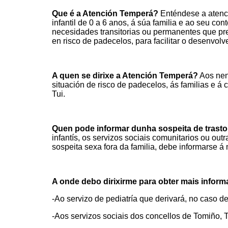
Que é a Atención Temperá?
Enténdese a atenci
infantil de 0 a 6 anos, á súa familia e ao seu con
necesidades transitorias ou permanentes que pr
en risco de padecelos, para facilitar o desenvol
A quen se dirixe a Atención Temperá?
Aos nen
situación de risco de padecelos, ás familias e 
Tui.
Quen pode informar dunha sospeita de tras
infantís, os servizos sociais comunitarios ou out
sospeita sexa fora da familia, debe informarse 
A onde debo dirixirme para obter mais infor
-Ao servizo de pediatría que derivará, no caso d
-Aos servizos sociais dos concellos de Tomiño, 