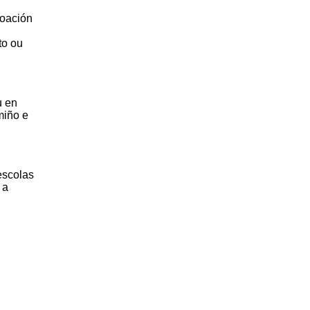
boación
to ou
u en
miño e
escolas
 a