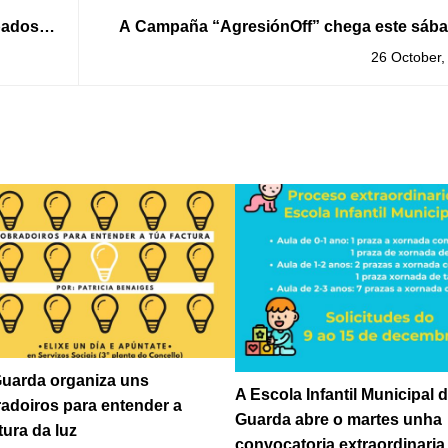
bados
A Campaña “AgresiónOff” chega este sába
Gu
26 October,
uarda organiza uns
A Escola Infantil Municipal 
adoiros para entender a
Guarda abre o martes unha
tura da luz
convocatoria extraordinaria