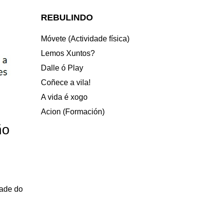
REBULINDO
Móvete (Actividade física)
Lemos Xuntos?
Dalle ó Play
Coñece a vila!
A vida é xogo
Acion (Formación)
ño
dade do