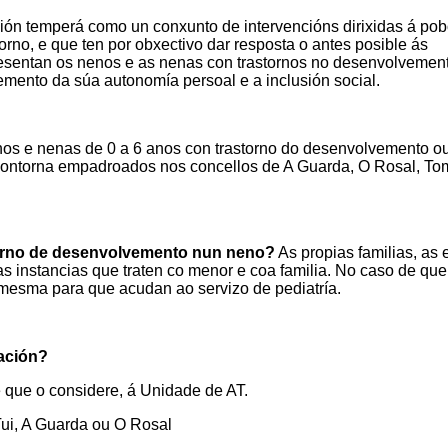
ón temperá como un conxunto de intervencións dirixidas á po
torno, e que ten por obxectivo dar resposta o antes posible ás
esentan os nenos e as nenas con trastornos no desenvolvemen
vemento da súa autonomía persoal e a inclusión social.
os e nenas de 0 a 6 anos con trastorno do desenvolvemento o
á contorna empadroados nos concellos de A Guarda, O Rosal, To
torno de desenvolvemento nun neno?
As propias familias, as 
ras instancias que traten co menor e coa familia. No caso de que
á mesma para que acudan ao servizo de pediatría.
mación?
e que o considere, á Unidade de AT.
Tui, A Guarda ou O Rosal