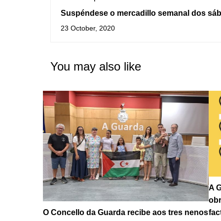
Suspéndese o mercadillo semanal dos sá
na Guarda
23 October, 2020
You may also like
A G
obr
fac
O Concello da Guarda recibe aos tres nenos