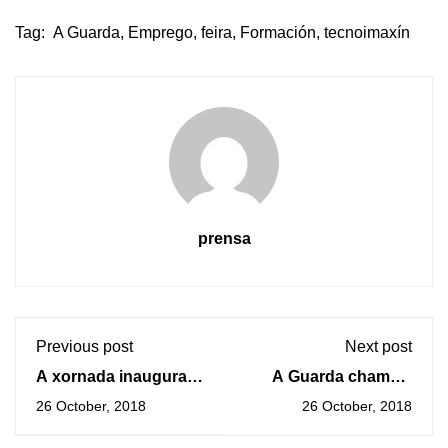
Tag:
A Guarda
,
Emprego
,
feira
,
Formación
,
tecnoimaxín
prensa
Previous post
Next post
A xornada inaugural
A Guarda chama á
de «Tecnoimaxín» na
colaboración do
26 October, 2018
26 October, 2018
Guarda contou coas
comercio e axentes
charlas de Gema
sociais para sumarse