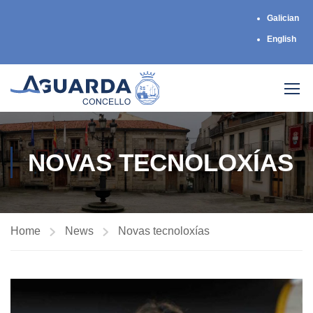
Galician
English
NOVAS TECNOLOXÍAS
Home
News
Novas tecnoloxías