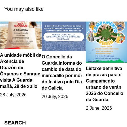
Sánchez, Débora
á Campaña de
You may also like
Ramonde e Jaume
Igualdade «A Guarda
Gurt
en Negro»
A unidade móbil da
O Concello da
Axencia de
Guarda informa do
Doazón de
Listaxe definitiva
cambio de data do
Órganos e Sangue
de prazas para o
mercadillo por mor
visita A Guarda
Campamento
do festivo polo Día
mañá, 29 de xullo
urbano de verán
de Galicia
2026 do Concello
28 July, 2026
20 July, 2026
da Guarda
2 June, 2026
SEARCH