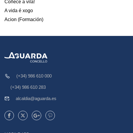
Coñece a vila!
A vida é xogo
Acion (Formación)
(+34) 986 610 000
(+34) 986 610 283
alcaldia@aguarda.es