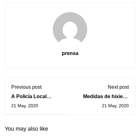
prensa
Previous post
Next post
A Policía Local
Medidas de hixiene
retomará o control da
durante a Fase II
21 May, 2020
21 May, 2020
Zona Azul a partires
do 25 de maio
You may also like