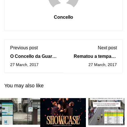
Concello
Previous post
Next post
O Concello da Guarda
Rematou a tempada
adhírese un ano máis
de barferencias de
27 March, 2017
27 March, 2017
ás reivindicacións da
inverno na Guarda
Hora do Planeta
cunha charla sobre
“A xestión do bosque
You may also like
e do monte polas
comunidades da
Idade de Ferro”