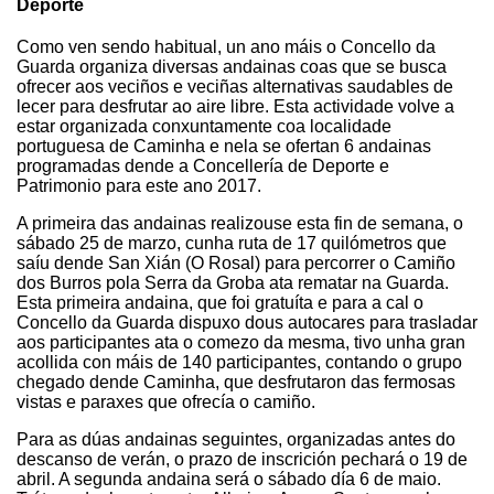
Deporte
Como ven sendo habitual, un ano máis o Concello da
Guarda organiza diversas andainas coas que se busca
ofrecer aos veciños e veciñas alternativas saudables de
lecer para desfrutar ao aire libre. Esta actividade volve a
estar organizada conxuntamente coa localidade
portuguesa de Caminha e nela se ofertan 6 andainas
programadas dende a Concellería de Deporte e
Patrimonio para este ano 2017.
A primeira das andainas realizouse esta fin de semana, o
sábado 25 de marzo, cunha ruta de 17 quilómetros que
saíu dende San Xián (O Rosal) para percorrer o Camiño
dos Burros pola Serra da Groba ata rematar na Guarda.
Esta primeira andaina, que foi gratuíta e para a cal o
Concello da Guarda dispuxo dous autocares para trasladar
aos participantes ata o comezo da mesma, tivo unha gran
acollida con máis de 140 participantes, contando o grupo
chegado dende Caminha, que desfrutaron das fermosas
vistas e paraxes que ofrecía o camiño.
Para as dúas andainas seguintes, organizadas antes do
descanso de verán, o prazo de inscrición pechará o 19 de
abril. A segunda andaina será o sábado día 6 de maio.