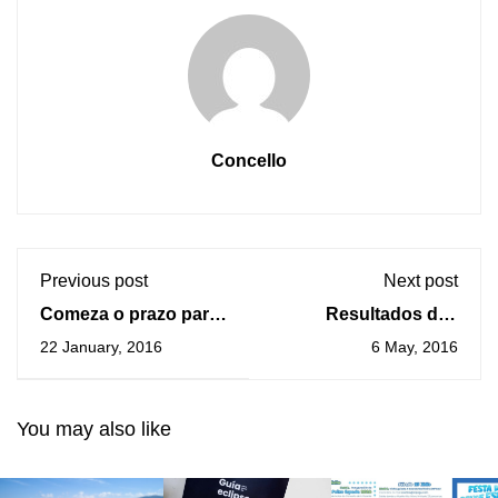
Concello
Previous post
Next post
Comeza o prazo para
Resultados das
anotarse no
probas de selección
22 January, 2016
6 May, 2016
Obradoiro gratuíto "A
de 3 peóns da
ritmo de corazón"
construcción ó abeiro
do Plan Concellos
You may also like
2016