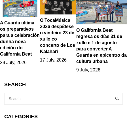
O TocaMúsica
A Guarda ultima
2026 despídese
os preparativos
O Galifornia Beat
o vindeiro 23 de
para a celebración
regresa os días 31 de
xullo co
dunha nova
xullo e 1 de agosto
concerto de Los
edición do
para converter A
Kalahari
Galifornia Beat
Guarda en epicentro da
17 July, 2026
cultura urbana
28 July, 2026
9 July, 2026
SEARCH
CATEGORIES