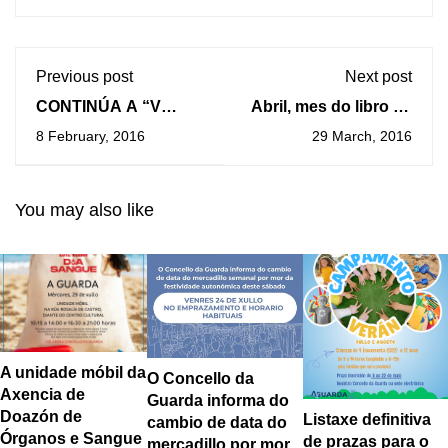
Previous post
Next post
CONTINÚA A “V
Abril, mes do libro na
MOSTRA DE
Biblioteca Municipal
8 February, 2016
29 March, 2016
TRADICIÓNS
MARIÑEIRAS” NO
PORTO DA GUARDA
You may also like
A unidade móbil da
O Concello da
Axencia de
Guarda informa do
Doazón de
Listaxe definitiva
cambio de data do
Órganos e Sangue
de prazas para o
mercadillo por mor