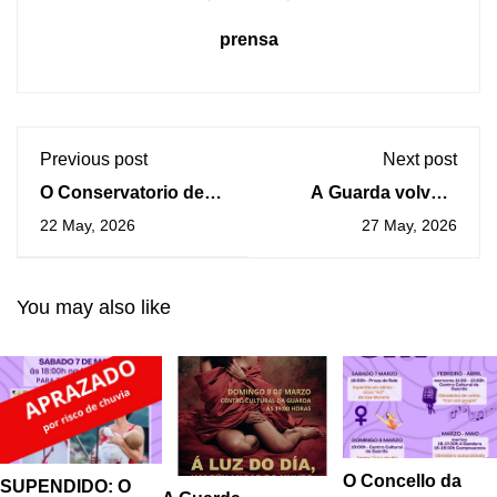
prensa
Previous post
Next post
O Conservatorio de
A Guarda volverá
Música da Guarda
encher as súas rúas
22 May, 2026
27 May, 2026
celebra as súas
de cor coas
xornadas de portas
alfombras florais na
abertas do 25 ao 29
honra do Santísimo
You may also like
de maio
O Concello da
SUPENDIDO: O