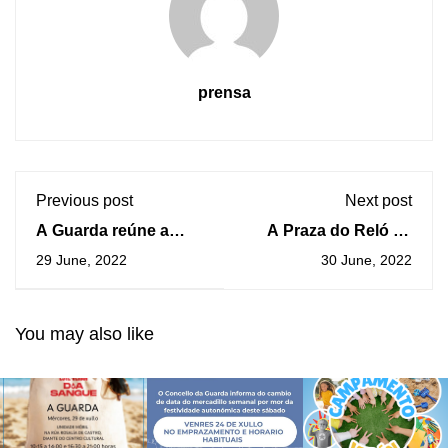
prensa
Previous post
Next post
A Guarda reúne a
A Praza do Reló da
empresarios para dar
Guarda volta a vibrar
29 June, 2022
30 June, 2022
a coñecer o novidoso
ao son do “Mar de
e ambicioso Plan
Blues”
Rehabita
You may also like