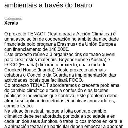
ambientais a través do teatro
Categories
Xerais
O proxecto TENACT (Teatro para a Acción Climática) é
unha asociación de cooperación no ámbito da mocidade
financiada polo programa Erasmus+ da Unión Europea
cun financiamento de 148.000€.
Este proxecto reúne a 3 organizacións de teatro xuvenil
para crear estes materiais. BeyondBühne (Austria) e
FOCO (España) dirixirán o proxecto, coa axuda de
Crooked House (Irlanda). Neste proxecto ademais
colabora o Concello da Guarda na implementación das
actividades locais que facilitará FOCO.
Co proxecto TENACT abordaremos o crecente problema
do cambio climático e toda a confusión e as facetas
públicas e individuais que conleva. Este problema debe
afrontarse aplicando métodos educativos innovadores,
como o teatro.
Na situación actual, na que a loita contra o cambio
climático debe ser abordada por toda a sociedade e en
cada un dos seus ámbitos, o traballo cos mozos en xeral e
a animación teatral en particular deben empezar a abordar