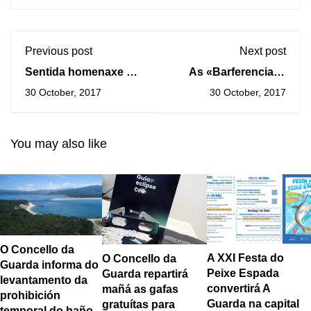
Previous post
Next post
Sentida homenaxe as
As «Barferencias»
persoas asasinadas
retornan este inverno
30 October, 2017
30 October, 2017
polo franquismo na
con novos encontros
Guarda
nos bares e cafeterías
da Guarda
You may also like
O Concello da
A XXI Festa do
O Concello da
Guarda informa do
Peixe Espada
Guarda repartirá
levantamento da
convertirá A
mañá as gafas
prohibición
Guarda na capital
gratuítas para
temporal do baño