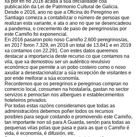
xa por fin no 2016 acada a súa oficialidade coa
publicación da Lei de Patrimonio Cultural de Galicia.
Desde o 2016, ano no que a Oficina do Peregrino en
Santiago comeza a contabilizar o número de persoas que
realizan esta variante, e ata o ano no que se desencadeou
a pandemia, o crecemento de paso de peregrinos/as por
este Camiño foi exponencial.
En 2016 pasaron polo noso Camiño 2.600 peregrinos/as,
en 2017 foron 7.329, en 2018 un total de 13.841 e en 2019
xa contamos con 22.291. Con estes datos queremos
destacar a importancia deste recurso co que contamos na
vila, que xa demostrou ser un auténtico revulsivo
económico que permite a un pobo costeiro como o noso
axudar a desestacionalizar a súa recepción de visitantes e
por ende mellorar a súa economía.
Recordemos que os peregrinos e peregrinas compran no
comercio local, consumen na hostalaría, gastan no sector
servizos e pernoctan nos albergues e establecementos
hoteleiros privados.
Por todas estas razóns consideramos que todas as
administracións debemos poñer todos os recursos
posibles para seguir coidando e promovendo este Camiño,
tan importante non só para A Guarda, senón para todas as
pequenas vilas polas que pasa e para as que o Camiño é
vida, é economía, é difusión, etc.