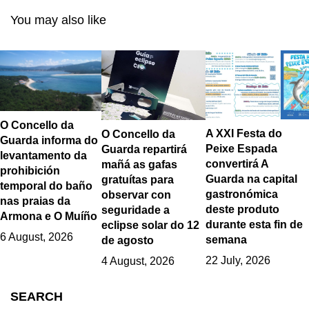
Orpagu e o Concello
Lettering e
You may also like
da Guarda
Comunicación
O Concello da
A XXI Festa do
O Concello da
Guarda informa do
Peixe Espada
Guarda repartirá
levantamento da
convertirá A
mañá as gafas
prohibición
Guarda na capital
gratuítas para
temporal do baño
gastronómica
observar con
nas praias da
deste produto
seguridade a
Armona e O Muíño
durante esta fin de
eclipse solar do 12
6 August, 2026
semana
de agosto
22 July, 2026
4 August, 2026
SEARCH