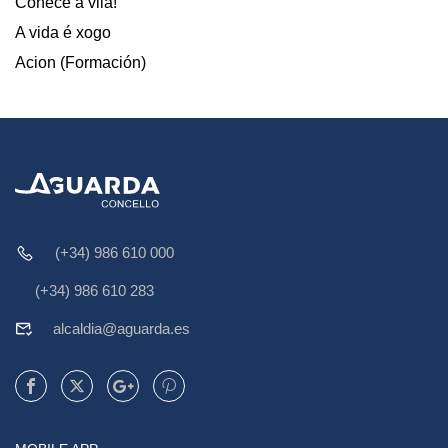
Coñece a vila!
A vida é xogo
Acion (Formación)
(+34) 986 610 000
(+34) 986 610 283
alcaldia@aguarda.es