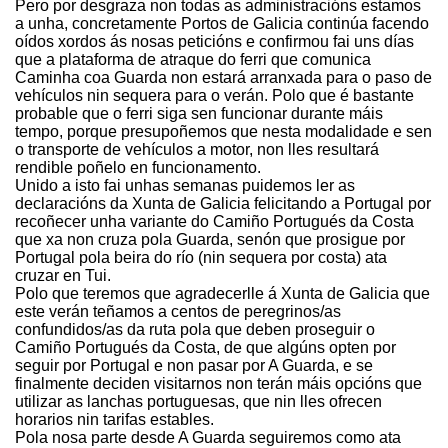
Pero por desgraza non todas as administracións estamos
a unha, concretamente Portos de Galicia continúa facendo
oídos xordos ás nosas peticións e confirmou fai uns días
que a plataforma de atraque do ferri que comunica
Caminha coa Guarda non estará arranxada para o paso de
vehículos nin sequera para o verán. Polo que é bastante
probable que o ferri siga sen funcionar durante máis
tempo, porque presupoñemos que nesta modalidade e sen
o transporte de vehículos a motor, non lles resultará
rendible poñelo en funcionamento.
Unido a isto fai unhas semanas puidemos ler as
declaracións da Xunta de Galicia felicitando a Portugal por
recoñecer unha variante do Camiño Portugués da Costa
que xa non cruza pola Guarda, senón que prosigue por
Portugal pola beira do río (nin sequera por costa) ata
cruzar en Tui.
Polo que teremos que agradecerlle á Xunta de Galicia que
este verán teñamos a centos de peregrinos/as
confundidos/as da ruta pola que deben proseguir o
Camiño Portugués da Costa, de que algúns opten por
seguir por Portugal e non pasar por A Guarda, e se
finalmente deciden visitarnos non terán máis opcións que
utilizar as lanchas portuguesas, que nin lles ofrecen
horarios nin tarifas estables.
Pola nosa parte desde A Guarda seguiremos como ata