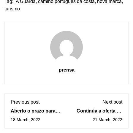
Tag:
A Guarda
,
camiño portugués da costa
,
nova marca
,
turismo
prensa
Previous post
Next post
Aberto o prazo para
Continúa a oferta de
anotarse ao plan de
actividades da Omix
18 March, 2022
21 March, 2022
formación aberto
da Guarda con
impulsado por
obradoiros de