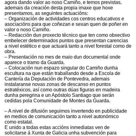
agora dando valor ao noso Camiño, e temos previstas,
ademais da creación desta propia imaxe que hoxe
presentamos, as seguintes actuacións:
– Organización de actividades cos centros educativos e
asociacións para que coñezan e sexan quen de poñer en
valor o noso Camiño.
– Redacción dun proxecto técnico que ten como obxectivo
embelecer determinados puntos que presentan carencias
a nivel estético e que actuará tanto a nivel forestal como de
obra.
– Presentación no mes de maio dun documental onde
aparece o tramo da Guarda.
– Colocación nun espazo singular do Camiño dunha
escultura na que están traballando desde a Escola de
Cantería da Deputación de Pontevedra, ademais
instalaranse novas zonas de descanso en puntos
estratéxicos, así como outras dúas figuras en madeira
dunha peregrina e un Apóstolo Santiago que serán
cedidas pola Comunidade de Montes da Guarda.
– A nivel de difusión seguimos invertendo en publicidade
en medios de comunicación tanto a nivel autonómico
como estatal.
E unido a todas estas accións inmediatas ven de
solicitarse á Xunta de Galicia unha subvención para