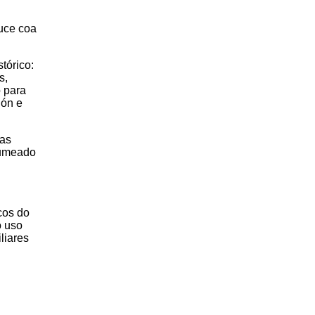
uce coa
tórico:
s,
o para
ión e
gas
alumeado
cos do
o uso
liares