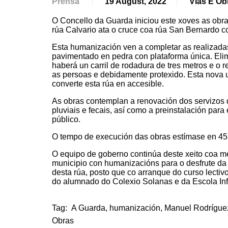
Prensa
19 August, 2022
Vías E Ob
O Concello da Guarda iniciou este xoves as ob
rúa Calvario ata o cruce coa rúa San Bernardo 
Esta humanización ven a completar as realizadas 
pavimentado en pedra con plataforma única. El
haberá un carril de rodadura de tres metros e o 
as persoas e debidamente protexido. Esta nova 
converte esta rúa en accesible.
As obras contemplan a renovación dos servizos
pluviais e fecais, así como a preinstalación pa
público.
O tempo de execución das obras estímase en 45 
O equipo de goberno continúa deste xeito coa me
municipio con humanizacións para o desfrute da c
desta rúa, posto que co arranque do curso lectiv
do alumnado do Colexio Solanas e da Escola Infa
Tag:
A Guarda
,
humanización
,
Manuel Rodrígue
Obras