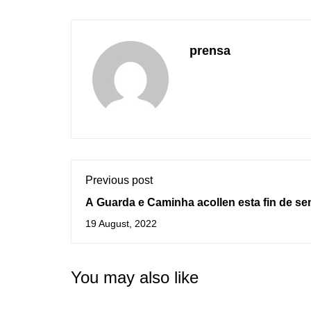
prensa
Previous post
A Guarda e Caminha acollen esta fin de s
III Feira do Libro Luso-Galaica
19 August, 2022
You may also like