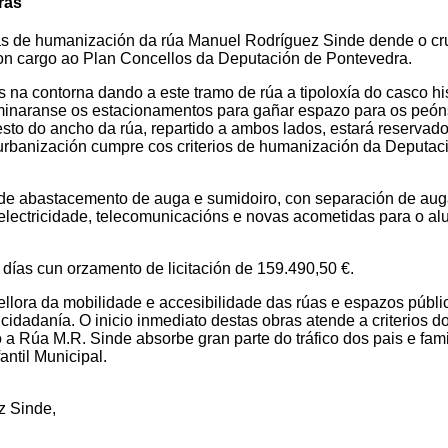
ras
ras de humanización da rúa Manuel Rodríguez Sinde dende o cr
con cargo ao Plan Concellos da Deputación de Pontevedra.
na contorna dando a este tramo de rúa a tipoloxía do casco his
iminaranse os estacionamentos para gañar espazo para os peón
resto do ancho da rúa, repartido a ambos lados, estará reservad
urbanización cumpre cos criterios de humanización da Deputac
 de abastacemento de auga e sumidoiro, con separación de au
ra electricidade, telecomunicacións e novas acometidas para o 
días cun orzamento de licitación de 159.490,50 €.
llora da mobilidade e accesibilidade das rúas e espazos públi
idadanía. O inicio inmediato destas obras atende a criterios d
o a Rúa M.R. Sinde absorbe gran parte do tráfico dos pais e fami
ntil Municipal.
z Sinde
,