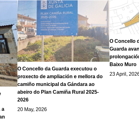
O Concello 
Guarda avan
prolongació
Baixo Muro
O Concello da Guarda executou o
23 April, 202
proxecto de ampliación e mellora do
camiño municipal da Gándara ao
abeiro do Plan Camiña Rural 2025-
e
2026
 a
20 May, 2026
an