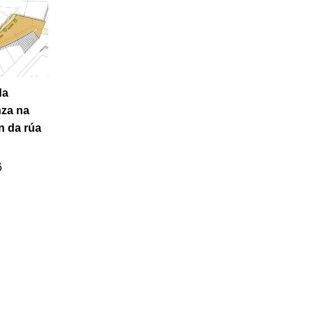
da
za na
n da rúa
6