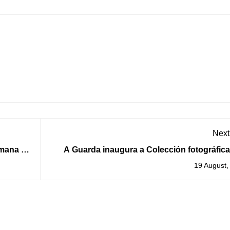
Next
emana a
A Guarda inaugura a Colección fotográfica
L
19 August,