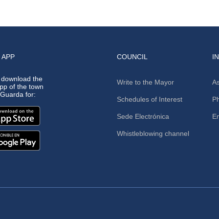
 APP
COUNCIL
I
 download the
Write to the Mayor
As
app of the town
A Guarda for:
Schedules of Interest
Ph
Sede Electrónica
E
Whistleblowing channel