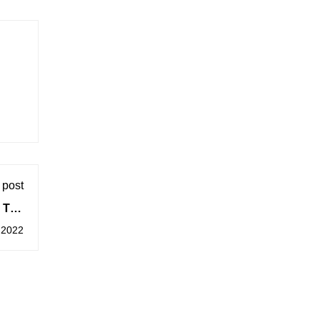
 post
 Tito
emos
 2022