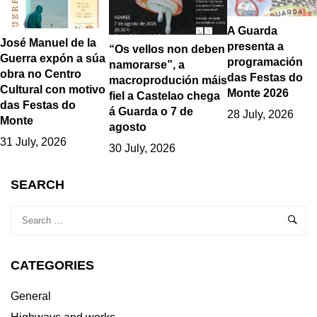
A Guarda
José Manuel de la
presenta a
“Os vellos non deben
Guerra expón a súa
programación
namorarse”, a
obra no Centro
das Festas do
macroprodución máis
Cultural con motivo
Monte 2026
fiel a Castelao chega
das Festas do
á Guarda o 7 de
28 July, 2026
Monte
agosto
31 July, 2026
30 July, 2026
SEARCH
CATEGORIES
General