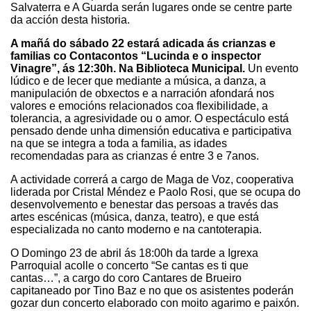
Salvaterra e A Guarda serán lugares onde se centre parte
da acción desta historia.
A mañá do sábado 22 estará adicada ás crianzas e
familias co Contacontos “Lucinda e o inspector
Vinagre”, ás 12:30h. Na Biblioteca Municipal.
Un evento
lúdico e de lecer que mediante a música, a danza, a
manipulación de obxectos e a narración afondará nos
valores e emocións relacionados coa flexibilidade, a
tolerancia, a agresividade ou o amor. O espectáculo está
pensado dende unha dimensión educativa e participativa
na que se integra a toda a familia, as idades
recomendadas para as crianzas é entre 3 e 7anos.
A actividade correrá a cargo de Maga de Voz, cooperativa
liderada por Cristal Méndez e Paolo Rosi, que se ocupa do
desenvolvemento e benestar das persoas a través das
artes escénicas (música, danza, teatro), e que está
especializada no canto moderno e na cantoterapia.
O Domingo 23 de abril ás 18:00h da tarde a Igrexa
Parroquial acolle o concerto “Se cantas es ti que
cantas…”, a cargo do coro Cantares de Brueiro
capitaneado por Tino Baz e no que os asistentes poderán
gozar dun concerto elaborado con moito agarimo e paixón.