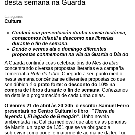
desta semana na Guarda
Categories
Cultura
Contará coa presentación dunha novela histórica,
contacontos infantil e desconto nas librerías
durante o fin de semana.
Dende o venres ata o domingo diferentes
propostas conmemoran na vila da Guarda o Día do
A Guarda continúa coas celebracións do
Mes do libro
concentrando diversas propostas literarias e a campaña
comercial a
Ruta do Libr
o. Chegado a seu punto medio,
nesta semana concéntranse diferentes propostas co que
sen dúbida é
o prato forte: o desconto do 10% na
compra de libros durante o fin de semana
. Coñezamos
en detalle a programación de cada unha delas.
O Venres 21 de abril ás 20:30h
.
o escritor Samuel Ferro
presentará no Centro Cultural o libro ““
Tierra de
leyenda I, El legado de Breogán”.
Unha novela
ambientada na Galicia medieval que aborda as penurias
de Martín, un rapaz de 1351 que se ve obrigado a
sobrevivir como pode, e maiormente ao marxe da lei. Tui,