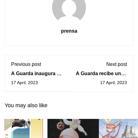
prensa
Previous post
Next post
A Guarda inaugura a
A Guarda recibe unha
Praza Tito Lemos e o
subvención para a
17 April, 2023
17 April, 2023
nomea Fillo Adoptivo
mellora do CIM
You may also like