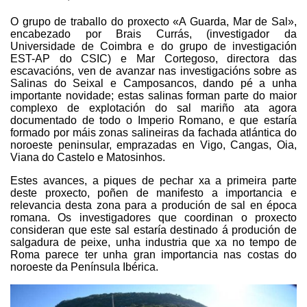
O grupo de traballo do proxecto «A Guarda, Mar de Sal»,
encabezado por Brais Currás, (investigador da
Universidade de Coimbra e do grupo de investigación
EST-AP do CSIC) e Mar Cortegoso, directora das
escavacións, ven de avanzar nas investigacións sobre as
Salinas do Seixal e Camposancos, dando pé a unha
importante novidade; estas salinas forman parte do maior
complexo de explotación do sal mariño ata agora
documentado de todo o Imperio Romano, e que estaría
formado por máis zonas salineiras da fachada atlántica do
noroeste peninsular, emprazadas en Vigo, Cangas, Oia,
Viana do Castelo e Matosinhos.
Estes avances, a piques de pechar xa a primeira parte
deste proxecto, poñen de manifesto a importancia e
relevancia desta zona para a produción de sal en época
romana. Os investigadores que coordinan o proxecto
consideran que este sal estaría destinado á produción de
salgadura de peixe, unha industria que xa no tempo de
Roma parece ter unha gran importancia nas costas do
noroeste da Península Ibérica.