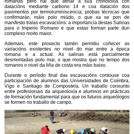
romanas pero hai que afinar a súa cronoloxía con
datacións mediante carbono 14 e coa datación dos
pavimentos por termoluminiscencia; probas técnicas que
confirmarán, máis polo miúdo, o que xa se pon de
manifesto tralas escavacións: a importancia destas Salinas
para o Imperio Romano e que estas forman parte dun
complexo moito maior.
Ademais, este proxecto tamén permitiu coñecer as
variacións existentes no nivel do mar entre a época
romana e a actual. As salinas está parcialmente
desmontadas polo mar, o que mostra que no tempo dos
romanos o nivel da liña de costa era máis baixo.
Durante o período final das escavacións contouse coa
participación de alumnos das Universidades de Coímbra,
Vigo e Santiago de Compostela. Un traballo conxunto
entre profesionais da arqueoloxía e alumnos en prácticas
de formación fundamental para que os futuros arqueólogos
se formen no traballo de campo.