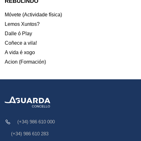
REBULINDO
Móvete (Actividade física)
Lemos Xuntos?
Dalle ó Play
Coñece a vila!
A vida é xogo
Acion (Formación)
(+34) 986 610 000
(+34) 986 610 283