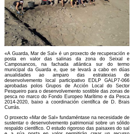
«A Guarda, Mar de Sal» é un proxecto de recuperación e
posta en valor das salinas da zona do Seixal e
Camposancos, na fachada atlántica sur do termo
municipal da Guarda e, que se levará a cabo en dúas
anualidades ao amparo das estratexias de
desenvolvemento local participativo EDLP GALP7-066
aprobadas polos Grupos de Acción Local do Sector
Pesqueiro para o desenvolvemento sostible das zonas de
pesca no marco do Fondo Europeo Marítimo e da Pesca
2014-2020, baixo a coordinación científica de D. Brais
Currás.
O proxecto «Mar de Sal» fundaméntase na necesidade de
sustentar o desenvolvemento patrimonial sobre un sólido
respaldo científico. O estudo rigoroso das paisaxes do sal
e a súa posta en valor permitirán crear un recurso