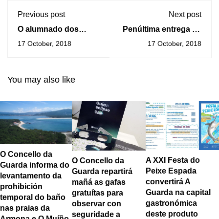
Previous post
Next post
O alumnado dos
Penúltima entrega de
centros educativos
20 carros de compra
17 October, 2018
17 October, 2018
da Guarda participa
na Campaña de
en obradoiros contra
Mobilidade «A
a Violencia de Xénero
Guarda, todo moi
You may also like
preto»
O Concello da
A XXI Festa do
O Concello da
Guarda informa do
Peixe Espada
Guarda repartirá
levantamento da
convertirá A
mañá as gafas
prohibición
Guarda na capital
gratuítas para
temporal do baño
gastronómica
observar con
nas praias da
deste produto
seguridade a
Armona e O Muíño