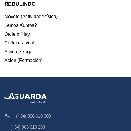
REBULINDO
Móvete (Actividade física)
Lemos Xuntos?
Dalle ó Play
Coñece a vila!
A vida é xogo
Acion (Formación)
(+34) 986 610 000
(+34) 986 610 283