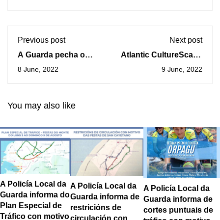
Previous post
Next post
A Guarda pecha o
Atlantic CultureScape
Ciclo Medioambiental
A Guarda estrea a
8 June, 2022
9 June, 2022
“Sostendo o Futuro”
peza audiovisual
cun contacontos na
ATALAIA/PIUEIRO no
praia do Muíño
Centro Cultural de A
You may also like
Guarda
A Policía Local da
A Policía Local da
A Policía Local da
Guarda informa do
Guarda informa de
Guarda informa de
Plan Especial de
restricións de
cortes puntuais de
Tráfico con motivo
circulación con