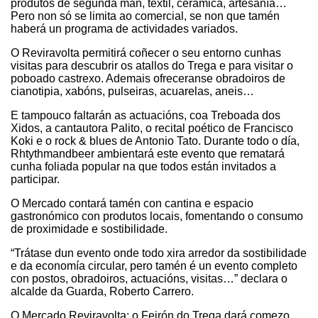
produtos de segunda man, téxtil, cerámica, artesanía…
Pero non só se limita ao comercial, se non que tamén
haberá un programa de actividades variados.
O Reviravolta permitirá coñecer o seu entorno cunhas
visitas para descubrir os atallos do Trega e para visitar o
poboado castrexo. Ademais ofreceranse obradoiros de
cianotipia, xabóns, pulseiras, acuarelas, aneis…
E tampouco faltarán as actuacións, coa Treboada dos
Xidos, a cantautora Palito, o recital poético de Francisco
Koki e o rock & blues de Antonio Tato. Durante todo o día,
Rhtythmandbeer ambientará este evento que rematará
cunha foliada popular na que todos están invitados a
participar.
O Mercado contará tamén con cantina e espacio
gastronómico con produtos locais, fomentando o consumo
de proximidade e sostibilidade.
“
Trátase dun evento onde todo xira arredor da sostibilidade
e da economía circular, pero tamén é un evento completo
con postos, obradoiros, actuacións, visitas…” declara o
alcalde da Guarda, Roberto Carrero.
O Mercado Reviravolta: o Feirón do Trega dará comezo