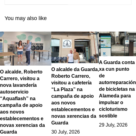
tradición e
da Festas da Virxe da
contemporaneidade
Guía na Guarda
coa súa arpa
You may also like
A Guarda conta
xa cun punto
O alcalde da Guarda,
O alcalde, Roberto
de
Roberto Carrero,
Carrero, visitou a
autorreparación
visitou a cafetería
nova lavandería
de bicicletas na
“La Plaza” na
autoservicio
Alameda para
campaña de apoio
“Aquaflash” na
impulsar o
aos novos
campaña de apoio
cicloturismo
establecementos e
aos novos
sostible
novas xerencias da
establecementos e
Guarda
29 July, 2026
novas xerencias da
Guarda
30 July, 2026