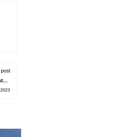
 post
tará
ado 8
 2023
abril