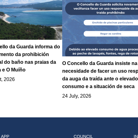
llo da Guarda informa do
mento da prohibición
l do baño nas praias da
O Concello da Guarda insiste na
 e O Muíño
necesidade de facer un uso res
da auga da traída ante o elevado
t, 2026
consumo e a situación de seca
24 July, 2026
 APP
COUNCIL
I