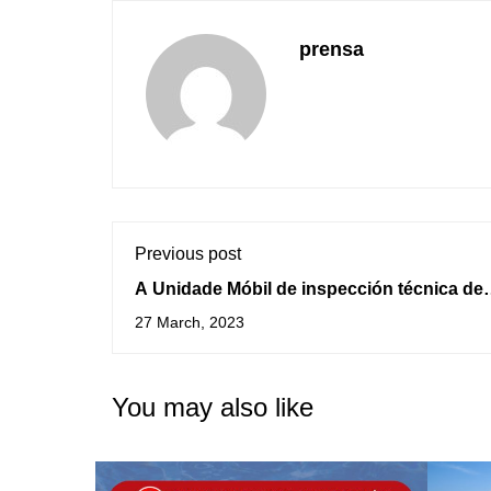
prensa
Previous post
A Unidade Móbil de inspección técnica de
turismos estará na Guarda no mes de maio
27 March, 2023
You may also like