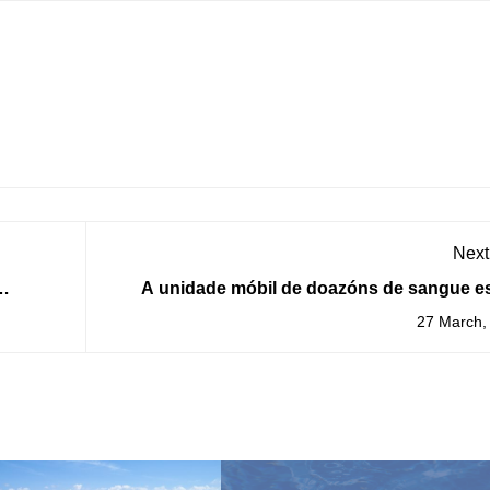
Next
A unidade móbil de doazóns de sangue es
instalada na Guarda do mércores 5 e o sáb
27 March,
de 