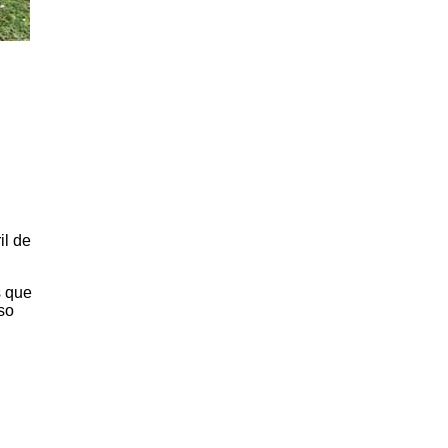
il de
s que
so