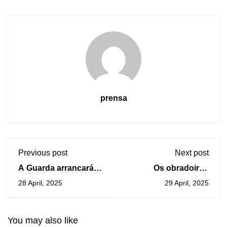
prensa
Previous post
Next post
A Guarda arrancará o
Os obradoiros
verán co II Trail
“Mergullo para
28 April, 2025
29 April, 2025
Camposancos ó
principiantes” leva a
solpor
educación sexual á
adolescencia
You may also like
guardesa