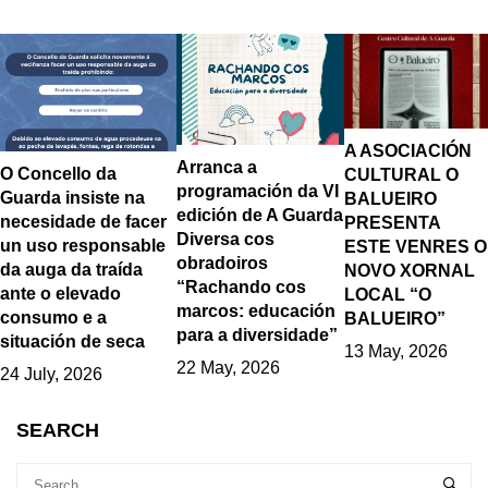
A ASOCIACIÓN
Arranca a
O Concello da
CULTURAL O
programación da VI
Guarda insiste na
BALUEIRO
edición de A Guarda
necesidade de facer
PRESENTA
Diversa cos
un uso responsable
ESTE VENRES O
obradoiros
da auga da traída
NOVO XORNAL
“Rachando cos
ante o elevado
LOCAL “O
marcos: educación
consumo e a
BALUEIRO”
para a diversidade”
situación de seca
13 May, 2026
22 May, 2026
24 July, 2026
SEARCH