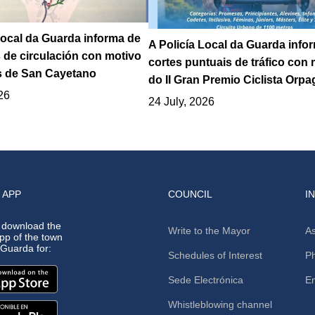
Local da Guarda informa de
A Policía Local da Guarda info
s de circulación con motivo
cortes puntuais de tráfico con
s de San Cayetano
do II Gran Premio Ciclista Orp
26
24 July, 2026
 APP
COUNCIL
I
 download the
Write to the Mayor
As
app of the town
A Guarda for:
Schedules of Interest
Ph
Sede Electrónica
E
Whistleblowing channel