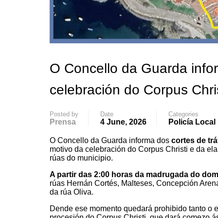
O Concello da Guarda infor
celebración do Corpus Chris
Posted by
Date
Categories
Prensa
4 June, 2026
Policía Local
O Concello da Guarda informa dos
cortes de tr
motivo da celebración do Corpus Christi e da elab
rúas do municipio.
A partir das 2:00 horas da madrugada do do
rúas Hernán Cortés, Malteses, Concepción Arena
da rúa Oliva.
Dende ese momento quedará prohibido tanto o es
procesión do Corpus Christi, que dará comezo 