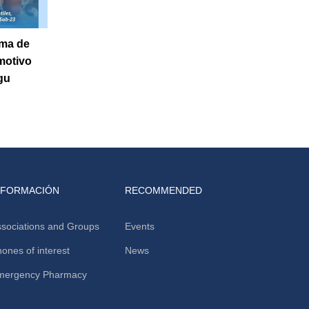
rma de
 motivo
agu
NFORMACIÓN
RECOMMENDED
sociations and Groups
Events
ones of interest
News
mergency Pharmacy