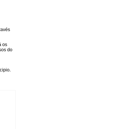
través
á os
osos do
ipio.