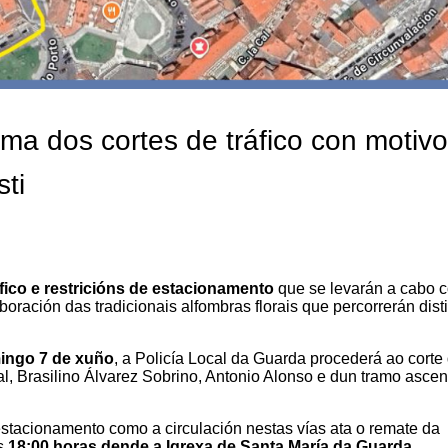
ma dos cortes de tráfico con motiv
ti
áfico e restricións de estacionamento
que se levarán a cabo 
oración das tradicionais alfombras florais que percorrerán dist
mingo 7 de xuño
, a Policía Local da Guarda procederá ao corte
l, Brasilino Álvarez Sobrino, Antonio Alonso e dun tramo asce
tacionamento como a circulación nestas vías ata o remate da
ás
18:00 horas dende a Igrexa de Santa María da Guarda
.