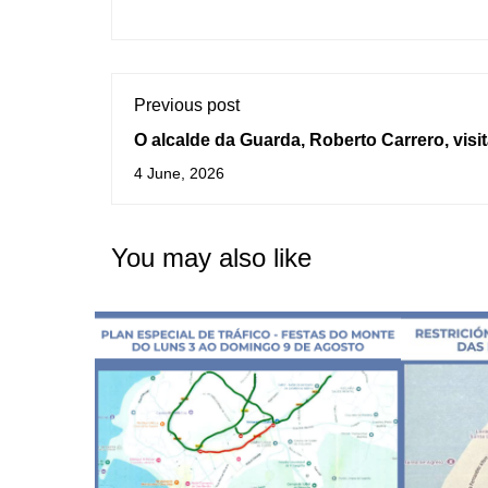
Previous post
O alcalde da Guarda, Roberto Carrero, visit
salón de peiteado "Maylacor" dentro da 
4 June, 2026
de apoio ao comercio local
You may also like