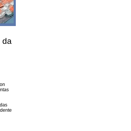
o da
con
intas
 das
ndente