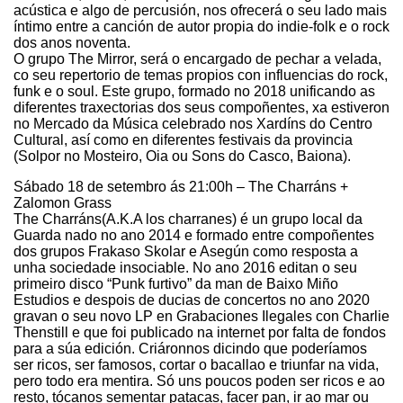
acústica e algo de percusión, nos ofrecerá o seu lado mais
íntimo entre a canción de autor propia do indie-folk e o rock
dos anos noventa.
O grupo The Mirror, será o encargado de pechar a velada,
co seu repertorio de temas propios con influencias do rock,
funk e o soul. Este grupo, formado no 2018 unificando as
diferentes traxectorias dos seus compoñentes, xa estiveron
no Mercado da Música celebrado nos Xardíns do Centro
Cultural, así como en diferentes festivais da provincia
(Solpor no Mosteiro, Oia ou Sons do Casco, Baiona).
Sábado 18 de setembro ás 21:00h – The Charráns +
Zalomon Grass
The Charráns(A.K.A los charranes) é un grupo local da
Guarda nado no ano 2014 e formado entre compoñentes
dos grupos Frakaso Skolar e Asegún como resposta a
unha sociedade insociable. No ano 2016 editan o seu
primeiro disco “Punk furtivo” da man de Baixo Miño
Estudios e despois de ducias de concertos no ano 2020
gravan o seu novo LP en Grabaciones Ilegales con Charlie
Thenstill e que foi publicado na internet por falta de fondos
para a súa edición. Criáronnos dicindo que poderíamos
ser ricos, ser famosos, cortar o bacallao e triunfar na vida,
pero todo era mentira. Só uns poucos poden ser ricos e ao
resto, tócanos sementar patacas, facer pan, ir ao mar ou