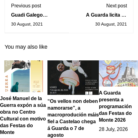
Previous post
Next post
Guadi Galego
A Guarda licita as
sorprendeu ao
obras de Instalación
30 August, 2021
30 August, 2021
público cun concerto
dun tratamento
no Porto da Guarda
térmico do pavillón da
Sangriña
You may also like
A Guarda
José Manuel de la
presenta a
“Os vellos non deben
Guerra expón a súa
programación
namorarse”, a
obra no Centro
das Festas do
macroprodución máis
Cultural con motivo
Monte 2026
fiel a Castelao chega
das Festas do
á Guarda o 7 de
28 July, 2026
Monte
agosto