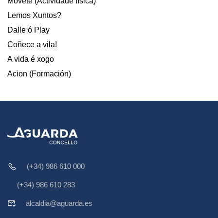
Móvete (Actividade física)
Lemos Xuntos?
Dalle ó Play
Coñece a vila!
A vida é xogo
Acion (Formación)
(+34) 986 610 000
(+34) 986 610 283
alcaldia@aguarda.es