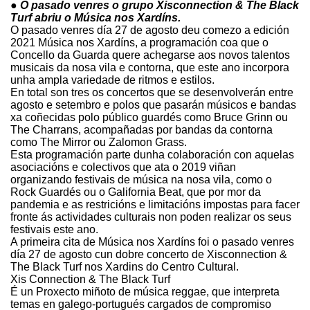
● O pasado venres o grupo Xisconnection & The Black
Turf abriu o Música nos Xardíns.
O pasado venres día 27 de agosto deu comezo a edición
2021 Música nos Xardíns, a programación coa que o
Concello da Guarda quere achegarse aos novos talentos
musicais da nosa vila e contorna, que este ano incorpora
unha ampla variedade de ritmos e estilos.
En total son tres os concertos que se desenvolverán entre
agosto e setembro e polos que pasarán músicos e bandas
xa coñecidas polo público guardés como Bruce Grinn ou
The Charrans, acompañadas por bandas da contorna
como The Mirror ou Zalomon Grass.
Esta programación parte dunha colaboración con aquelas
asociacións e colectivos que ata o 2019 viñan
organizando festivais de música na nosa vila, como o
Rock Guardés ou o Galifornia Beat, que por mor da
pandemia e as restricións e limitacións impostas para facer
fronte ás actividades culturais non poden realizar os seus
festivais este ano.
A primeira cita de Música nos Xardíns foi o pasado venres
día 27 de agosto cun dobre concerto de Xisconnection &
The Black Turf nos Xardins do Centro Cultural.
Xis Connection & The Black Turf
É un Proxecto miñoto de música reggae, que interpreta
temas en galego-portugués cargados de compromiso