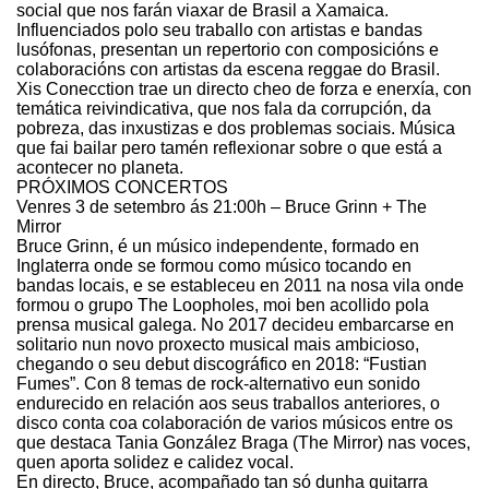
social que nos farán viaxar de Brasil a Xamaica.
Influenciados polo seu traballo con artistas e bandas
lusófonas, presentan un repertorio con composicións e
colaboracións con artistas da escena reggae do Brasil.
Xis Conecction trae un directo cheo de forza e enerxía, con
temática reivindicativa, que nos fala da corrupción, da
pobreza, das inxustizas e dos problemas sociais. Música
que fai bailar pero tamén reflexionar sobre o que está a
acontecer no planeta.
PRÓXIMOS CONCERTOS
Venres 3 de setembro ás 21:00h – Bruce Grinn + The
Mirror
Bruce Grinn, é un músico independente, formado en
Inglaterra onde se formou como músico tocando en
bandas locais, e se estableceu en 2011 na nosa vila onde
formou o grupo The Loopholes, moi ben acollido pola
prensa musical galega. No 2017 decideu embarcarse en
solitario nun novo proxecto musical mais ambicioso,
chegando o seu debut discográfico en 2018: “Fustian
Fumes”. Con 8 temas de rock-alternativo eun sonido
endurecido en relación aos seus traballos anteriores, o
disco conta coa colaboración de varios músicos entre os
que destaca Tania González Braga (The Mirror) nas voces,
quen aporta solidez e calidez vocal.
En directo, Bruce, acompañado tan só dunha guitarra